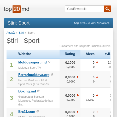
Știri: Sport
Top site-uri din Moldova
Acasă
›
Știri
›
Sport
Știri - Sport
Clasament site-uri pentru ultimele 30 zile
Website
Rating
Alexa
тИЦ
Moldovasport.md
0,1000
0
10
1
0,1000
0
10
Moldova Sport TV
Ferrarimoldova.org
0,0000
0
0
2
Ferrari Moldova - F1 &
0,0000
0
0
Sport Cars (Fan Club Scu...
Boxing.md
0,0000
0
0
3
Федерация Бокса в
6,7200
12.567
0
Молдове, Federaţia de box
din...
Brc11.com
0,0000
0
0
4
0,0000
0
0
BEMOL Regions'Cup