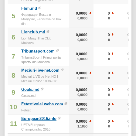
Fbm.md
0,0000
0
0
5
Федерация Бокса в
0,0000
0
0
Молдове, Federaţia de box
din...
Lionclub.md
0,0000
0
0
6
Lion Muay Thai Club
0,0000
0
0
Moldova
Tribunasport.com
0,0000
0
0
7
TribunaSport | Primul portal
0,0000
0
0
sportiv din Moldova
Meciuri-live-net.com
0,0000
0
0
8
Meciuri LIVE pe Net HD |
0,0000
0
0
Meciuri Online 100% Gr...
Goals.md
0,0000
0
0
9
0,0000
0
0
Goals.md
Fetestivolei.webs.com
0,0000
0
0
10
0,0000
0
0
Fetesti
European2016.info
0,0000
0
0
11
UEFA European
1,1850
0
0
Championship 2016