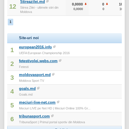
Stireazilei.md
0,0000
0
10
12
Stirea Zilei - ultimele stiri din
0,0000
0
10
Moldova
1
Site-uri noi
european2016.info
1
UEFA European Championship 2016
fetestivolei.webs.com
2
Fetesti
moldovasport.md
3
Moldova Sport TV
goals.md
4
Goals.md
meciuri-live-net.com
5
Meciuri LIVE pe Net HD | Meciuri Online 100% Gr...
tribunasport.com
6
TribunaSport | Primul portal sportiv din Moldova