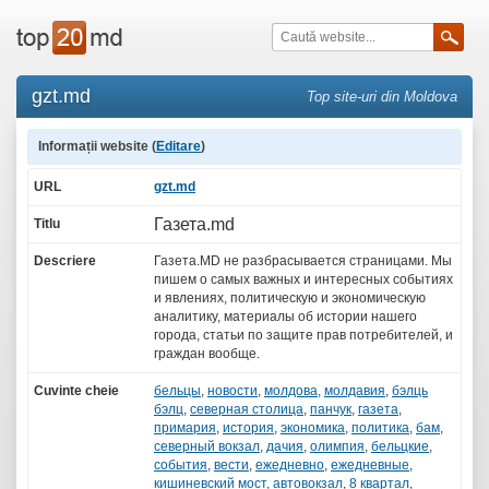
gzt.md
Top site-uri din Moldova
Informații website (
Editare
)
URL
gzt.md
Газета.md
Titlu
Descriere
Газета.MD не разбрасывается страницами. Мы
пишем о самых важных и интересных событиях
и явлениях, политическую и экономическую
аналитику, материалы об истории нашего
города, статьи по защите прав потребителей, и
граждан вообще.
Cuvinte cheie
бельцы
,
новости
,
молдова
,
молдавия
,
бэлць
бэлц
,
северная столица
,
панчук
,
газета
,
примария
,
история
,
экономика
,
политика
,
бам
,
северный вокзал
,
дачия
,
олимпия
,
бельцкие
,
события
,
вести
,
ежедневно
,
ежедневные
,
кишиневский мост
,
автовокзал
,
8 квартал
,