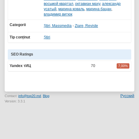
восьмой квартал
,
октавиан маху
,
александр
усатый
,
марина коваль
,
марина бацан
,
владимир витюк
Categorii
Știri, Massmedia
-
Ziare, Reviste
Tip conținut
Știri
SEO Ratings
Yandex тИЦ
70
7,00%
Русский
Contact:
info@top20.md
,
Blog
Version: 3.3.1