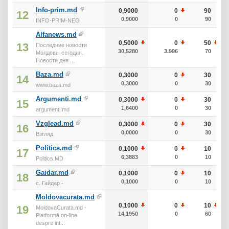
Info-prim.md
0,9000
0
90
12
0,9000
0
90
INFO-PRIM-NEO
Alfanews.md
0,5000
0
50
13
Последние новости
30,5280
3.996
70
Молдовы сегодня.
Новости дня ...
Baza.md
0,3000
0
30
14
0,3000
0
30
www.baza.md
Argumenti.md
0,3000
0
30
15
1,6400
0
30
argumenti.md
Vzglead.md
0,3000
0
30
16
0,0000
0
30
Взгляд
Politics.md
0,1000
0
10
17
6,3883
0
10
Politics.MD
Gaidar.md
0,1000
0
10
18
0,1000
0
10
с. Гайдар -
Moldovacurata.md
0,1000
0
10
19
MoldovaCurata.md -
14,1950
0
60
Platformă on-line
despre int...