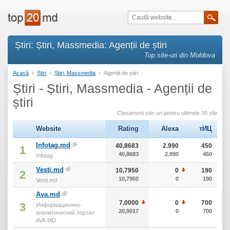
Știri: Știri, Massmedia: Agenții de știri
Top site-uri din Moldova
Acasă
›
Știri
›
Știri, Massmedia
›
Agenții de știri
Știri - Știri, Massmedia - Agenții de
știri
Clasament site-uri pentru ultimele 30 zile
Website
Rating
Alexa
тИЦ
Infotag.md
40,8683
2.990
450
1
40,8683
2.990
450
Infotag
Vesti.md
10,7950
0
190
2
10,7950
0
190
Vesti.md
Ava.md
7,0000
0
700
3
Информационно-
20,9017
0
700
аналитический портал
AVA.MD