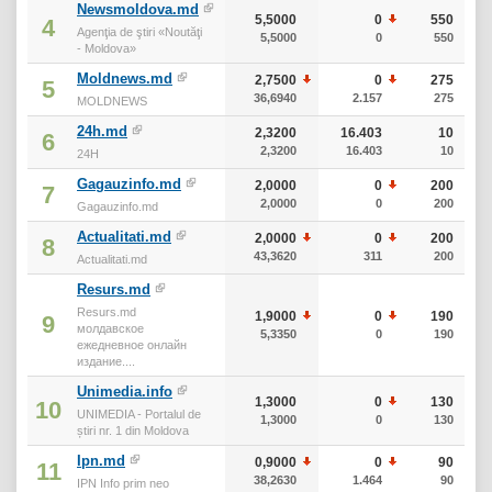
Newsmoldova.md
5,5000
0
550
4
Agenţia de ştiri «Noutăţi
5,5000
0
550
- Moldova»
Moldnews.md
2,7500
0
275
5
36,6940
2.157
275
MOLDNEWS
24h.md
2,3200
16.403
10
6
2,3200
16.403
10
24H
Gagauzinfo.md
2,0000
0
200
7
2,0000
0
200
Gagauzinfo.md
Actualitati.md
2,0000
0
200
8
43,3620
311
200
Actualitati.md
Resurs.md
Resurs.md
1,9000
0
190
9
молдавское
5,3350
0
190
ежедневное онлайн
издание....
Unimedia.info
1,3000
0
130
10
UNIMEDIA - Portalul de
1,3000
0
130
știri nr. 1 din Moldova
Ipn.md
0,9000
0
90
11
38,2630
1.464
90
IPN Info prim neo