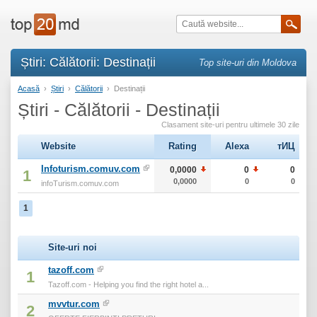
Știri: Călătorii: Destinații
Top site-uri din Moldova
Acasă
›
Știri
›
Călătorii
›
Destinații
Știri - Călătorii - Destinații
Clasament site-uri pentru ultimele 30 zile
Website
Rating
Alexa
тИЦ
Infoturism.comuv.com
0,0000
0
0
1
0,0000
0
0
infoTurism.comuv.com
1
Site-uri noi
tazoff.com
1
Tazoff.com - Helping you find the right hotel a...
mvvtur.com
2