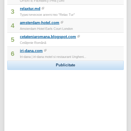
OFERTE FIERBINŢI PREŢURI
relaxtur.md
3
Туристическое агентство "Relax Tur"
amsterdam-hotel.com
4
Amsterdam Hotel Earls Court London
cetateniaromana.blogspot.com
5
Cetățenie Română
iri-dana.com
6
Iri-dana | iri-dana motel si restaurant Ungheni...
Publicitate