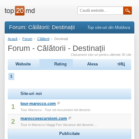
Forum: Călătorii: Destinații
Top site-uri din Moldova
Acasă
›
Forum
›
Călătorii
›
Destinații
Forum - Călătorii - Destinații
Clasament site-uri pentru ultimele 30 zile
Website
Rating
Alexa
тИЦ
1
Site-uri noi
tour-marocco.com
1
Tour Marocco - Tour ed escursioni nel deserto
maroccoescursioni.com
2
Tour in Marocco:Viaggi Fes Vacanze del deserto ...
Publicitate