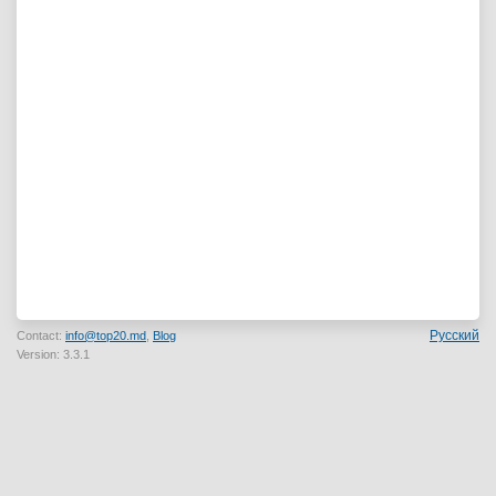
Русский
Contact:
info@top20.md
,
Blog
Version: 3.3.1