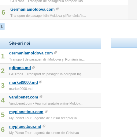
GDTrans - Transport de pasageri la aeroport Iaș...
Germaniamoldova.com
6
Transport de pasageri din Moldova și România în...
1
Site-uri noi
germaniamoldova.com
1
Transport de pasageri din Moldova și România în...
gdtrans.md
2
GDTrans - Transport de pasageri la aeroport Iaș...
market9000.md
3
market9000.md
vandpenet.com
4
Vandpenet.com - Anunturi gratuite online Moldov...
myplanettour.com
5
My Planet Tour - agentie de turism receptor in ...
myplanettour.md
6
My Planet Tour - agentia de turism din Chisinau