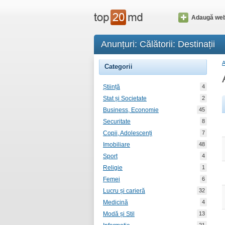
Adaugă web
Anunțuri: Călătorii: Destinații
Categorii
Știință
4
Stat și Societate
2
Business, Economie
45
Securitate
8
Copii, Adolescenți
7
Imobiliare
48
Sport
4
Religie
1
Femei
6
Lucru și carieră
32
Medicină
4
Modă și Stil
13