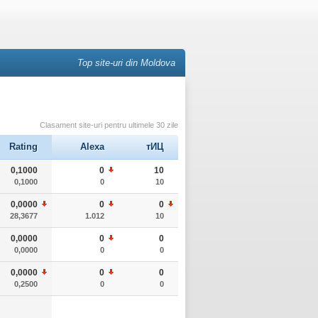
Top site-uri din Moldova
Clasament site-uri pentru ultimele 30 zile
Rating
Alexa
тИЦ
0,1000
0
10
0,1000
0
10
0,0000
0
0
28,3677
1.012
10
0,0000
0
0
0,0000
0
0
0,0000
0
0
0,2500
0
0