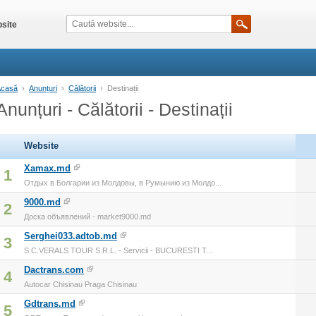
site
Acasă
›
Anunțuri
›
Călătorii
›
Destinații
Anunțuri - Călătorii - Destinații
Website
Xamax.md
1
Отдых в Болгарии из Молдовы, в Румынию из Молдо...
9000.md
2
Доска объявлений - market9000.md
Serghei033.adtob.md
3
S.C.VERALS TOUR S.R.L. - Servicii - BUCURESTI T...
Dactrans.com
4
Autocar Chisinau Praga Chisinau
Gdtrans.md
5