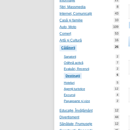
Informație
21
Știri, Massmedia
8
Internet, Comunicații
43
Casă și familie
10
Auto, Moto
109
Comerț
53
Artă și Cultură
16
26
Călătorii
Sanatorii
2
Odihnă activă
7
Evaluări, Recenzii
2
6
Destinații
Hoteluri
5
Agenții turistice
12
Excursii
4
Pașapoarte și vize
2
Educație, Învățământ
12
Divertisment
44
Sănătate, Frumusețe
12