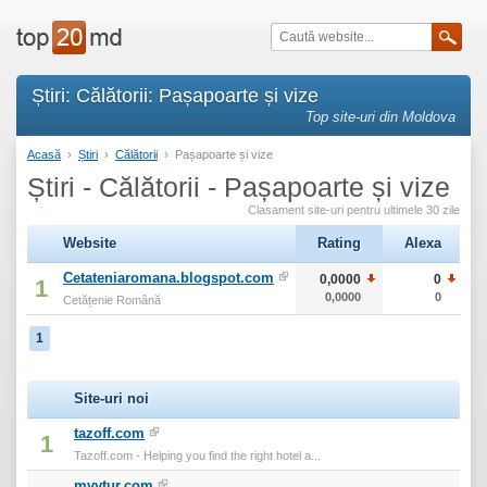
Știri: Călătorii: Pașapoarte și vize
Top site-uri din Moldova
Acasă
›
Știri
›
Călătorii
›
Pașapoarte și vize
Știri - Călătorii - Pașapoarte și vize
Clasament site-uri pentru ultimele 30 zile
Website
Rating
Alexa
Cetateniaromana.blogspot.com
0,0000
0
1
0,0000
0
Cetățenie Română
1
Site-uri noi
tazoff.com
1
Tazoff.com - Helping you find the right hotel a...
mvvtur.com