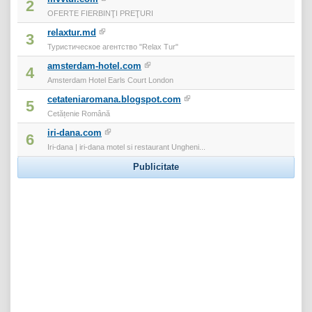
2
OFERTE FIERBINŢI PREŢURI
relaxtur.md
3
Туристическое агентство "Relax Tur"
amsterdam-hotel.com
4
Amsterdam Hotel Earls Court London
cetateniaromana.blogspot.com
5
Cetățenie Română
iri-dana.com
6
Iri-dana | iri-dana motel si restaurant Ungheni...
Publicitate