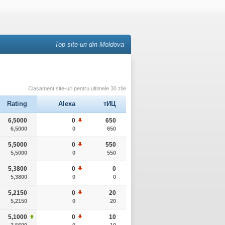
Top site-uri din Moldova
Clasament site-uri pentru ultimele 30 zile
Rating
Alexa
тИЦ
6,5000
0
650
6,5000
0
650
5,5000
0
550
5,5000
0
550
5,3800
0
0
5,3800
0
0
5,2150
0
20
5,2150
0
20
5,1000
0
10
3,5600
0
10