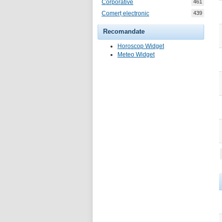
Corporative
461
Comerț electronic
439
Recomandate
Horoscop Widget
Meteo Widget