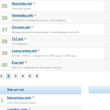
Deschide.md
35
Deschide ştirea!
Unimedia.info
36
UNIMEDIA - Portalul de știri nr. 1 din Moldova
Cis-emo.net
37
Международная организация по наблюдению за выбо...
Tv7.md
38
TV7 Moldova
Logos.press.md
39
ЛОГОС-ПРЕСС | Издается с 1990 года. С 1992 год...
Esp.md
40
eSP.md - ежедневные бельцкие новости
1
2
3
4
5
6
Site-uri noi
topcurious.com
1
Cele mai curioase topuri
curodoc.com