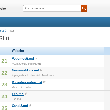
site
Acasă
›
Știri
Știri
Website
Vedomosti.md
21
Молдавские Ведомости
Newsmoldova.md
22
Agenţia de ştiri «Noutăţi - Moldova»
Voceabasarabiei.net
23
Vocea Basarabiei
Eco.md
24
Eco.md
Canal2.md
25