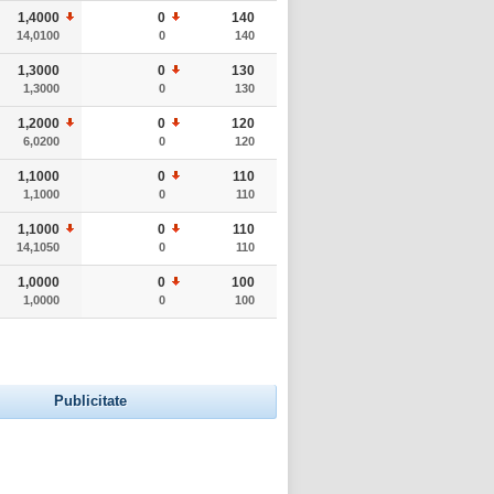
1,4000
0
140
14,0100
0
140
1,3000
0
130
1,3000
0
130
1,2000
0
120
6,0200
0
120
1,1000
0
110
1,1000
0
110
1,1000
0
110
14,1050
0
110
1,0000
0
100
1,0000
0
100
Publicitate