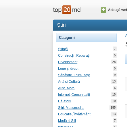
Adaugă web
Știri
Categorii
Știință
7
Construcții, Reparații
5
Divertisment
28
Lege și drept
5
Sănătate, Frumusețe
9
Artă și Cultură
13
Auto, Moto
6
Internet, Comunicații
15
Călătorii
10
Știri, Massmedia
185
Educație, Învățământ
13
Modă și Stil
7