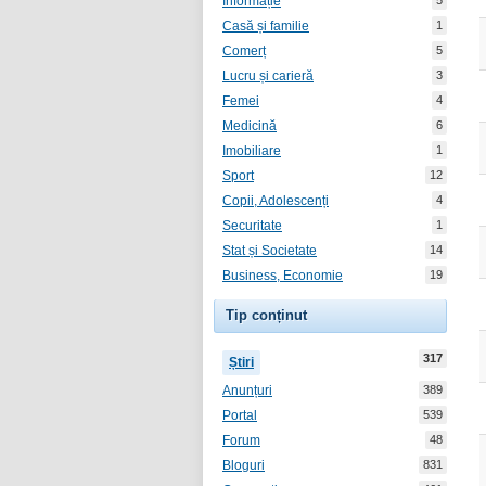
Informație
5
Casă și familie
1
Comerț
5
Lucru și carieră
3
Femei
4
Medicină
6
Imobiliare
1
Sport
12
Copii, Adolescenți
4
Securitate
1
Stat și Societate
14
Business, Economie
19
Tip conținut
317
Știri
Anunțuri
389
Portal
539
Forum
48
Bloguri
831