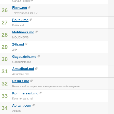
Canal2 | canal tv
Flortv.net
26
Televiziunea Flor TV
Politik.md
27
Politik.md
Moldnews.md
28
MOLDNEWS
24h.md
29
24H
Gagauzinfo.md
30
Gagauzinfo.md
Actualitati.md
31
Actualitati.md
Resurs.md
32
Resurs.md молдавское ежедневное онлайн издание....
Kommersant.md
33
Kommersant.md
Abitant.com
34
Abitant