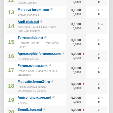
12
0,1000
0
Galant-Club.MD
Moldova-forum.com
0,1000
0
13
0,1000
0
Форум Молдовы
Audi-club.md
0,1000
0
14
Категория - Audi Club & Forum -
0,1000
0
Audi Club Moldova
Torrentsclub.net
0,0000
0
15
| TorrentsClub.NeT - | Your Virtual
0,0000
0
Family |
Agorasophie.forummo.com
0,0000
0
16
2,5550
0
AGORA FORUM
Forum.evocsx.com
0,0000
0
17
EvocsX.Com - Daca esti si TU o
0,0000
0
LEGENDA!
Motivatie.forum24.ru
0,0000
0
18
Forum Moldova dedicat
0,0000
0
persoanelor cu dizabiliti
Amicel.cnpac.org.md
0,0000
0
19
0,0000
0
CNPAC
Sonnik.bun.md
0,0000
0
20