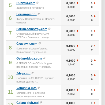
Ruzveld.com
0,3000
0
5
0,0000
0
Заработок в интернете
Forum-pmr.ru
0,3000
0
6
Форум Приднестровья, Новости
0,3000
0
сегодня
Forum.samstroy.com
0,2000
0
7
Строительный форум САМ
3,9800
0
СТРОЙ - Главная страница
Gruzowik.com
0,1000
0
8
Компания УкрАвтоАльянс.
5,0000
0
Запчасти на грузовые ав...
Gsdmoldova.com
0,1000
0
9
GSDMOLDOVA.COM - Форум
1,6400
0
посвящен породы "Немецка...
7days.md
0,1000
0
10
События на 28.10.2011, прогноз
0,1000
0
погоды, другие н...
Volnistiki.info
0,1000
0
11
Volnistiki.Info - Полезная
2,0650
0
информация о волнист...
Galant-club.md
0,1000
0