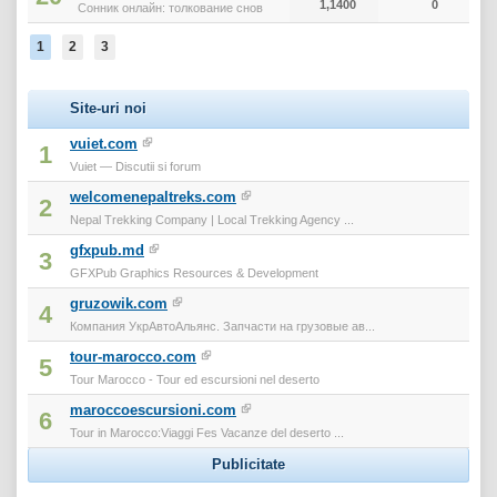
1,1400
0
Сонник онлайн: толкование снов
1
2
3
Site-uri noi
vuiet.com
1
Vuiet — Discutii si forum
welcomenepaltreks.com
2
Nepal Trekking Company | Local Trekking Agency ...
gfxpub.md
3
GFXPub Graphics Resources & Development
gruzowik.com
4
Компания УкрАвтоАльянс. Запчасти на грузовые ав...
tour-marocco.com
5
Tour Marocco - Tour ed escursioni nel deserto
maroccoescursioni.com
6
Tour in Marocco:Viaggi Fes Vacanze del deserto ...
Publicitate