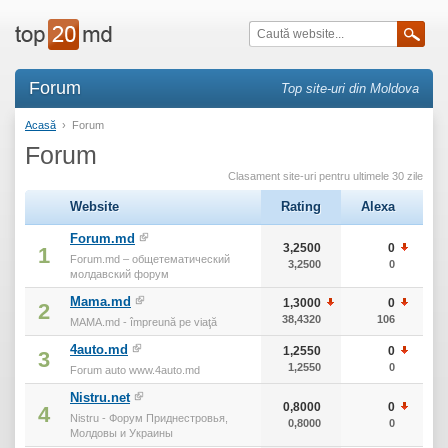
Forum
Top site-uri din Moldova
Acasă
›
Forum
Forum
Clasament site-uri pentru ultimele 30 zile
Website
Rating
Alexa
т
Forum.md
3,2500
0
3
1
Forum.md – общетематический
3,2500
0
3
молдавский форум
Mama.md
1,3000
0
1
2
38,4320
106
1
MAMA.md - împreună pe viaţă
4auto.md
1,2550
0
3
1,2550
0
Forum auto www.4auto.md
Nistru.net
0,8000
0
4
Nistru - Форум Приднестровья,
0,8000
0
Молдовы и Украины