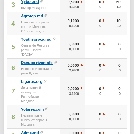
Vybor.md
0,6000
0
60
3
4,5300
0
60
Выбор Молдовы
Agrotop.md
0,1000
0
10
4
Главный аграрный
0,1000
0
10
портал Молдовы.
Объявления, но...
Youthsoroca.md
0,0000
0
0
5
Centrul de Resurse
0,0000
0
0
pentru Tineret
"DACIA"
Danube-river.info
0,0000
0
0
6
Новостной портал по
2,9300
0
0
реке Дунай
Ligarus.org
Лига русской
0,0000
0
0
7
молодежи
3,1900
0
0
Республики
Молдова.
Votarea.com
0,0000
0
0
8
Независимые
0,0000
0
0
интернет опросы
Молдова
Adme.md
0,0000
0
0