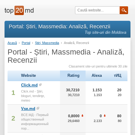
Portal: Știri, Massmedia: Analiză, Recenzii
Top site-uri din Moldova
Acasă
›
Portal
›
Știri, Massmedia
›
Analiză, Recenzii
Portal - Știri, Massmedia - Analiză,
Recenzii
Clasament site-uri pentru ultimele 30 zile
Website
Rating
Alexa
тИЦ
Click.md
30,7210
1.153
20
1
Click.md - Ştiri,
30,7210
1.153
20
bloguri, tendinţe,
meteo
Vse.md
ВСЕ.МД - Первый
0,8000
0
80
2
общественный
29,6460
2.133
80
информационный
пор...