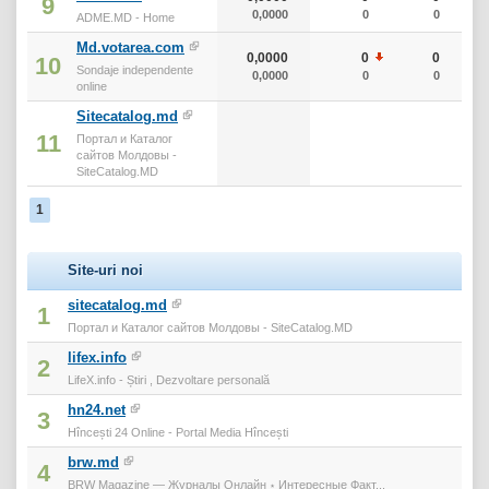
9
0,0000
0
0
ADME.MD - Home
Md.votarea.com
0,0000
0
0
10
Sondaje independente
0,0000
0
0
online
Sitecatalog.md
11
Портал и Каталог
сайтов Молдовы -
SiteCatalog.MD
1
Site-uri noi
sitecatalog.md
1
Портал и Каталог сайтов Молдовы - SiteCatalog.MD
lifex.info
2
LifeX.info - Știri , Dezvoltare personală
hn24.net
3
Hîncești 24 Online - Portal Media Hîncești
brw.md
4
BRW Magazine — Журналы Онлайн ⋆ Интересные Факт...