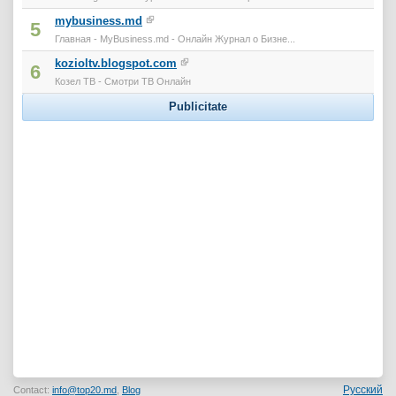
mybusiness.md
5
Главная - MyBusiness.md - Онлайн Журнал о Бизне...
kozioltv.blogspot.com
6
Козел ТВ - Смотри ТВ Онлайн
Publicitate
Русский
Contact:
info@top20.md
,
Blog