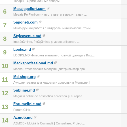
Товары - Оригинальные товары
Mesajepeflori.com
6
Mesaje Pe Flori.com - пусть цветы выразят ваши ...
Saponeti.com
7
Мыло ручной работы с натуральными компонентами ...
Styleavenue.md
8
Îmbrăcăminte, încălțăminte și accesorii pentru ...
Looks.md
9
LOOKS.MD Интернет магазин стильной одежды в Киш...
Macksprofessional.md
10
Macks Professional в Молдове, дистрибьютор про...
Md-shop.org
11
Лучшие товары для красоты и здоровья в Молдове. |
Sublime.md
12
Magazin online de cosmetică coreeană și europea...
Forumclinic.md
13
Forum Clinic
Azmob.md
14
AZMOB - Mobilă la Comandă | Consultare, Proiect...