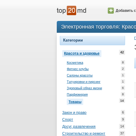
Добавить с
Электронная торговля: Красо
Г
Категории
42
Красота и здоровье
Косметика
8
Фитнес-клубы
2
Салоны красоты
1
Татуировки и пирсинг
1
Здоровый образ жизни
6
Парфюмерия
8
14
Товары
Закон и право
6
Спорт
9
Досуг, развлечения
14
Строительство и ремонт
37