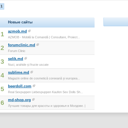
1
Новые сайты
azmob.md
1
AZMOB - Mobilă la Comandă | Consultare, Proiect...
forumclinic.md
2
Forum Clinic
selik.md
3
Nuci, arahide și fructe uscate
sublime.md
4
Magazin online de cosmetică coreeană și europea...
beerdoll.com
5
Real Sexpuppen Liebespuppen Kaufen Sex Dolls Sh...
md-shop.org
6
Лучшие товары для красоты и здоровья в Молдове. |