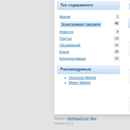
Тип содержимого
Форум
1
42
Электронная торговля
Новости
9
Портал
14
Объявлений
12
Блоги
28
Корпоративные
15
Рекомендуемые
Horoscop Widget
Meteo Widget
Контакт:
info@top20.md
,
Blog
Version: 3.3.1