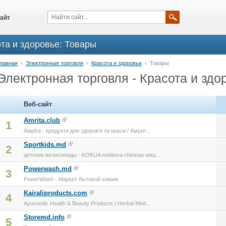
айт
та и здоровье: Товары
лавная
›
Электронная торговля
›
Красота и здоровье
›
Товары
Электронная торговля - Красота и здо
Веб-сайт
Amrita.club
1
Амрiта : продукти для здоров'я та краси / Амрит...
Sportkids.md
2
детские велосипеды - KOKUA moldova chisinau киш...
Powerwash.md
3
PowerWash - Маркет бытовой химии
Kairaliproducts.com
4
Ayurvedic Health & Beauty Products | Herbal Med...
Storemd.info
5