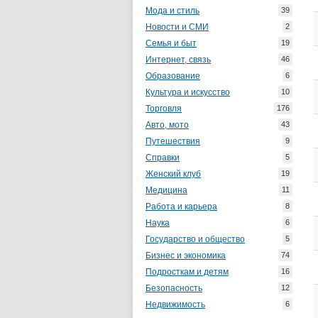
Мода и стиль
39
Новости и СМИ
2
Семья и быт
19
Интернет, связь
46
Образование
6
Культура и искусство
10
Торговля
176
Авто, мото
43
Путешествия
9
Справки
5
Женский клуб
19
Медицина
11
Работа и карьера
8
Наука
6
Государство и общество
5
Бизнес и экономика
74
Подросткам и детям
16
Безопасность
12
Недвижимость
6