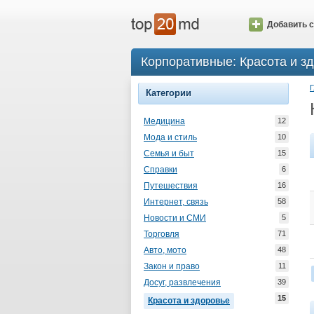
Добавить с
Корпоративные: Красота и з
Г
Категории
Медицина
12
Мода и стиль
10
Семья и быт
15
Справки
6
Путешествия
16
Интернет, связь
58
Новости и СМИ
5
Торговля
71
Авто, мото
48
Закон и право
11
Досуг, развлечения
39
15
Красота и здоровье