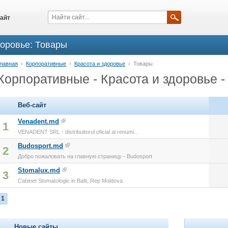
айт
доровье: Товары
лавная
›
Корпоративные
›
Красота и здоровье
›
Товары
Корпоративные - Красота и здоровье -
Веб-сайт
Venadent.md
1
VENADENT SRL - distribuitorul oficial al renumi...
Budosport.md
2
Добро пожаловать на главную страницу - Budosport
Stomalux.md
3
Cabinet Stomatologic in Balti, Rep Moldova
1
Новые сайты