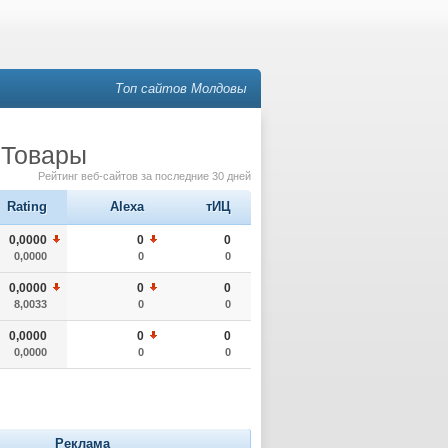
Топ сайтов Молдовы
 Товары
Рейтинг веб-сайтов за последние 30 дней
Rating
Alexa
тИЦ
0,0000
0
0
0,0000
0
0
0,0000
0
0
8,0033
0
0
0,0000
0
0
0,0000
0
0
Реклама