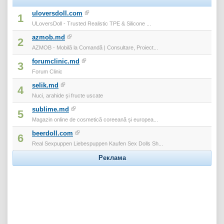
uloversdoll.com
1
ULoversDoll - Trusted Realistic TPE & Silicone ...
azmob.md
2
AZMOB - Mobilă la Comandă | Consultare, Proiect...
forumclinic.md
3
Forum Clinic
selik.md
4
Nuci, arahide și fructe uscate
sublime.md
5
Magazin online de cosmetică coreeană și europea...
beerdoll.com
6
Real Sexpuppen Liebespuppen Kaufen Sex Dolls Sh...
Реклама