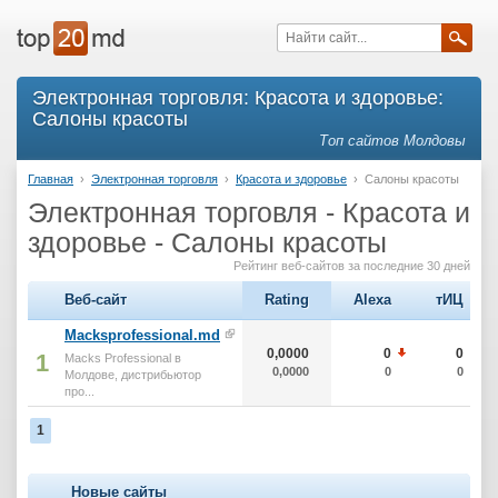
Электронная торговля: Красота и здоровье:
Салоны красоты
Топ сайтов Молдовы
Главная
›
Электронная торговля
›
Красота и здоровье
›
Салоны красоты
Электронная торговля - Красота и
здоровье - Салоны красоты
Рейтинг веб-сайтов за последние 30 дней
Веб-сайт
Rating
Alexa
тИЦ
Macksprofessional.md
0,0000
0
0
1
Macks Professional в
0,0000
0
0
Молдове, дистрибьютор
про...
1
Новые сайты