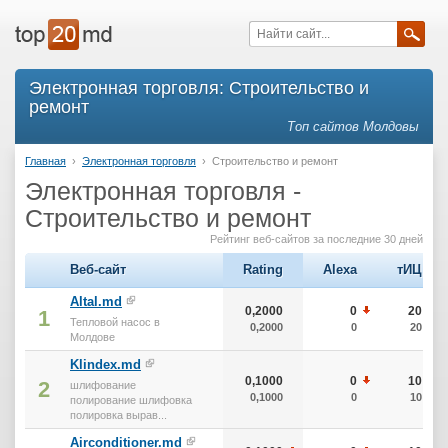
Электронная торговля: Строительство и
ремонт
Топ сайтов Молдовы
Главная
›
Электронная торговля
›
Строительство и ремонт
Электронная торговля -
Строительство и ремонт
Рейтинг веб-сайтов за последние 30 дней
Веб-сайт
Rating
Alexa
тИЦ
Altal.md
0,2000
0
20
1
Тепловой насос в
0,2000
0
20
Молдове
Klindex.md
0,1000
0
10
2
шлифование
0,1000
0
10
полирование шлифовка
полировка вырав...
Airconditioner.md