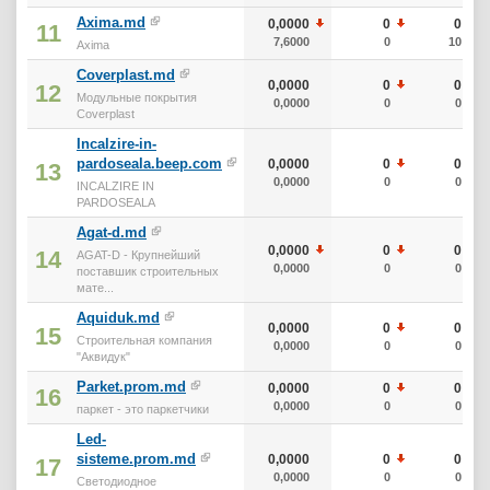
Axima.md
0,0000
0
0
11
7,6000
0
10
Axima
Coverplast.md
0,0000
0
0
12
Модульные покрытия
0,0000
0
0
Coverplast
Incalzire-in-
pardoseala.beep.com
0,0000
0
0
13
0,0000
0
0
INCALZIRE IN
PARDOSEALA
Agat-d.md
0,0000
0
0
14
AGAT-D - Крупнейший
0,0000
0
0
поставшик строительных
мате...
Aquiduk.md
0,0000
0
0
15
Строительная компания
0,0000
0
0
"Аквидук"
Parket.prom.md
0,0000
0
0
16
0,0000
0
0
паркет - это паркетчики
Led-
sisteme.prom.md
0,0000
0
0
17
0,0000
0
0
Светодиодное