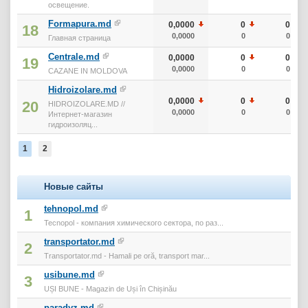
освещение.
Formapura.md
0,0000
0
0
18
0,0000
0
0
Главная страница
Centrale.md
0,0000
0
0
19
0,0000
0
0
CAZANE IN MOLDOVA
Hidroizolare.md
0,0000
0
0
20
HIDROIZOLARE.MD //
0,0000
0
0
Интернет-магазин
гидроизоляц...
1
2
Новые сайты
tehnopol.md
1
Tecnopol - компания химического сектора, по раз...
transportator.md
2
Transportator.md - Hamali pe oră, transport mar...
usibune.md
3
UȘI BUNE - Magazin de Uși în Chișinău
paradyz.md