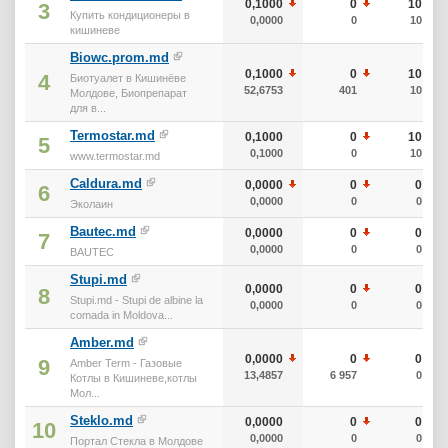
0,1000
0
10
3
Купить кондиционеры в
0,0000
0
10
кишиневе
Biowc.prom.md
0,1000
0
10
4
Биотуалет в Кишинёве
52,6753
401
10
Молдове, Биопрепарат
для в...
Termostar.md
0,1000
0
10
5
0,1000
0
10
www.termostar.md
Caldura.md
0,0000
0
0
6
0,0000
0
0
Эколаин
Bautec.md
0,0000
0
0
7
0,0000
0
0
BAUTEC
Stupi.md
0,0000
0
0
8
Stupi.md - Stupi de albine la
0,0000
0
0
comada in Moldova...
Amber.md
0,0000
0
0
9
Amber Term - Газовые
13,4857
6 957
0
Котлы в Кишиневе,котлы
Мол...
Steklo.md
0,0000
0
0
10
0,0000
0
0
Портал Стекла в Молдове