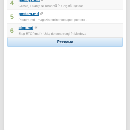
4
Gresie, Faianța și Teracotă în Chișinău și toat...
posters.md
5
Posters.md - magazin omline fototapet, postere ...
etop.md
6
Etop ETOP.md 》Utilaj de construcții în Moldova
Реклама