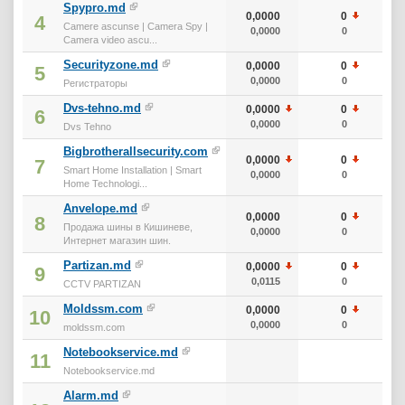
Spypro.md
0,0000
0
4
Camere ascunse | Camera Spy |
0,0000
0
Camera video ascu...
Securityzone.md
0,0000
0
5
0,0000
0
Регистраторы
Dvs-tehno.md
0,0000
0
6
0,0000
0
Dvs Tehno
Bigbrotherallsecurity.com
0,0000
0
7
Smart Home Installation | Smart
0,0000
0
Home Technologi...
Anvelope.md
0,0000
0
8
Продажа шины в Кишиневе,
0,0000
0
Интернет магазин шин.
Partizan.md
0,0000
0
9
0,0115
0
CCTV PARTIZAN
Moldssm.com
0,0000
0
10
0,0000
0
moldssm.com
Notebookservice.md
11
Notebookservice.md
Alarm.md