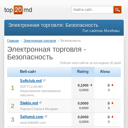
Электронная торговля: Безопасность
Топ сайтов Молдовы
Главная
›
Электронная торговля
›
Безопасность
Электронная торговля -
Безопасность
Рейтинг веб-сайтов за последние 30 дней
Веб-сайт
Rating
Alexa
тИ
Softclub.md
0,1000
0
1
1
SOFTCLUB.MD -
0,0000
0
1
Лицензионное программное
обеспече...
Steklo.md
0,0000
0
2
0,0000
0
Портал Стекла в Молдове
Sellsmd.com
0,0000
0
3
0,0000
0
www.SellsMD.com