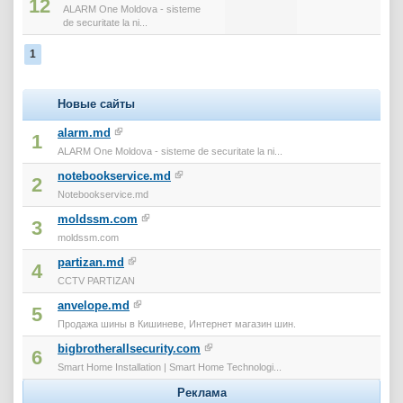
12
ALARM One Moldova - sisteme
de securitate la ni...
1
Новые сайты
alarm.md
1
ALARM One Moldova - sisteme de securitate la ni...
notebookservice.md
2
Notebookservice.md
moldssm.com
3
moldssm.com
partizan.md
4
CCTV PARTIZAN
anvelope.md
5
Продажа шины в Кишиневе, Интернет магазин шин.
bigbrotherallsecurity.com
6
Smart Home Installation | Smart Home Technologi...
Реклама