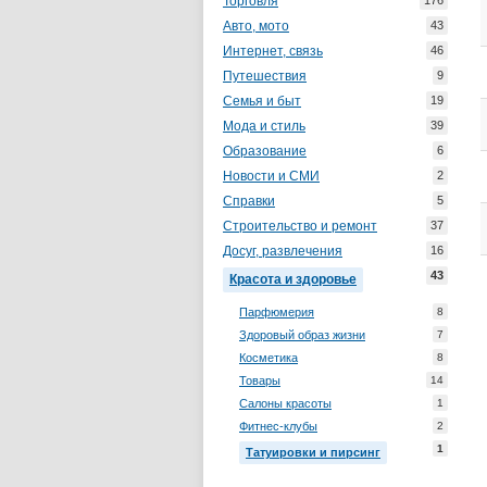
Торговля
176
Авто, мото
43
Интернет, связь
46
Путешествия
9
Семья и быт
19
Мода и стиль
39
Образование
6
Новости и СМИ
2
Справки
5
Строительство и ремонт
37
Досуг, развлечения
16
43
Красота и здоровье
Парфюмерия
8
Здоровый образ жизни
7
Косметика
8
Товары
14
Салоны красоты
1
Фитнес-клубы
2
1
Татуировки и пирсинг