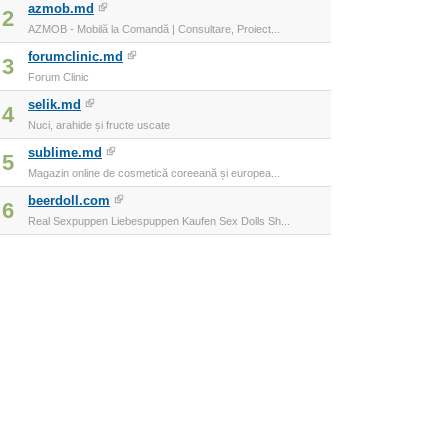
azmob.md
2
AZMOB - Mobilă la Comandă | Consultare, Proiect...
forumclinic.md
3
Forum Clinic
selik.md
4
Nuci, arahide și fructe uscate
sublime.md
5
Magazin online de cosmetică coreeană și europea...
beerdoll.com
6
Real Sexpuppen Liebespuppen Kaufen Sex Dolls Sh...