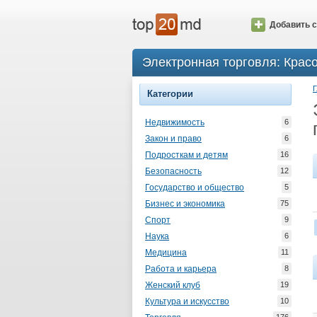
Добавить с
Электронная торговля: Красо
Г
Категории
Недвижимость
6
Закон и право
6
Подросткам и детям
16
Безопасность
12
Государство и общество
5
Бизнес и экономика
75
Спорт
9
Наука
6
Медицина
11
Работа и карьера
8
Женский клуб
19
Культура и искусство
10