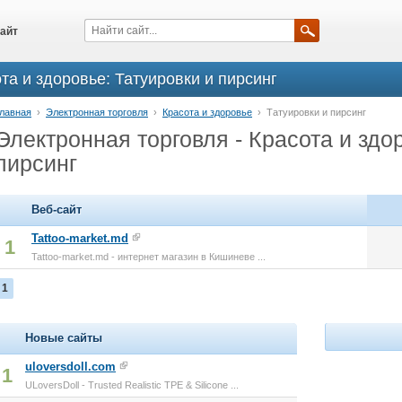
айт
та и здоровье: Татуировки и пирсинг
лавная
›
Электронная торговля
›
Красота и здоровье
›
Татуировки и пирсинг
Электронная торговля - Красота и здор
пирсинг
Веб-сайт
Tattoo-market.md
1
Tattoo-market.md - интернет магазин в Кишиневе ...
1
Новые сайты
uloversdoll.com
1
ULoversDoll - Trusted Realistic TPE & Silicone ...