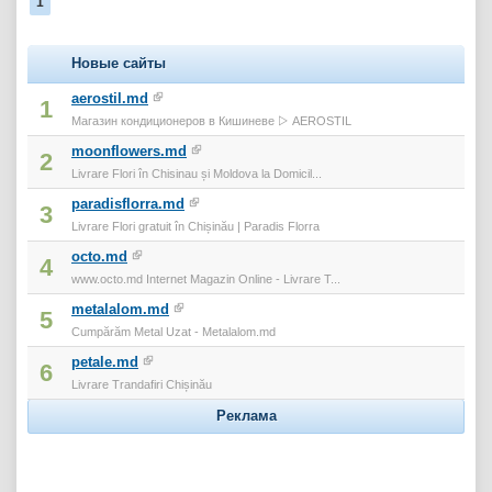
1
Новые сайты
aerostil.md
1
Магазин кондиционеров в Кишиневе ▷ AEROSTIL
moonflowers.md
2
Livrare Flori în Chisinau și Moldova la Domicil...
paradisflorra.md
3
Livrare Flori gratuit în Chișinău | Paradis Florra
octo.md
4
www.octo.md Internet Magazin Online - Livrare T...
metalalom.md
5
Cumpărăm Metal Uzat - Metalalom.md
petale.md
6
Livrare Trandafiri Chișinău
Реклама