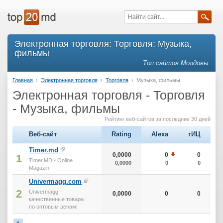
Электронная торговля: Торговля: Музыка,
фильмы
Топ сайтов Молдовы
Главная
›
Электронная торговля
›
Торговля
›
Музыка, фильмы
Электронная торговля - Торговля
- Музыка, фильмы
Рейтинг веб-сайтов за последние 30 дней
Веб-сайт
Rating
Alexa
тИЦ
Timer.md
0,0000
0
0
1
Timer.MD - Online
0,0000
0
0
Magazin
Univermagg.com
2
Univermagg -
0,0000
0
0
качественные товары
по оптовым ценам!