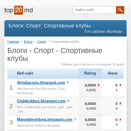
Блоги: Спорт: Спортивные клубы
Топ сайтов Молдовы
Главная
›
Блоги
›
Спорт
›
Спортивные клубы
Блоги - Спорт - Спортивные
клубы
Рейтинг веб-сайтов за последние 30 дней
Веб-сайт
Rating
Alexa
Alindiaconu.blogspot.com
0,0000
0
1
Alin Diaconu-Box Bucuresti | Club
0,0000
0
Kickboxing | ...
Clubkickbox.blogspot.com
0,0000
0
2
Box , kickboxing, bucuresti , club , sala
0,0000
0
, ant...
Manutdmoldova.blogspot.com
0,0000
0
3
0,0000
0
Manchester United в Молдове