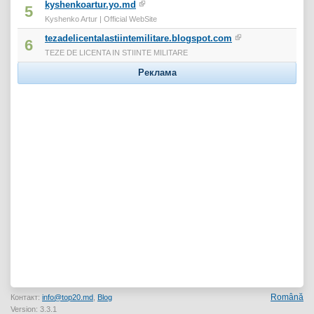
kyshenkoartur.yo.md
5
Kyshenko Artur | Official WebSite
tezadelicentalastiintemilitare.blogspot.com
6
TEZE DE LICENTA IN STIINTE MILITARE
Реклама
Română
Контакт:
info@top20.md
,
Blog
Version: 3.3.1