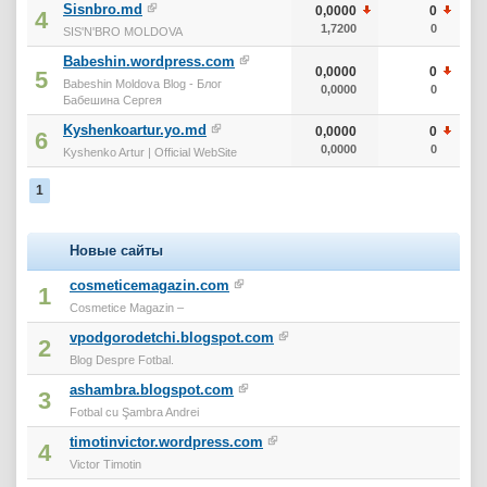
Sisnbro.md
0,0000
0
4
1,7200
0
SIS'N'BRO MOLDOVA
Babeshin.wordpress.com
0,0000
0
5
Babeshin Moldova Blog - Блог
0,0000
0
Бабешина Сергея
Kyshenkoartur.yo.md
0,0000
0
6
0,0000
0
Kyshenko Artur | Official WebSite
1
Новые сайты
cosmeticemagazin.com
1
Cosmetice Magazin –
vpodgorodetchi.blogspot.com
2
Blog Despre Fotbal.
ashambra.blogspot.com
3
Fotbal cu Şambra Andrei
timotinvictor.wordpress.com
4
Victor Timotin