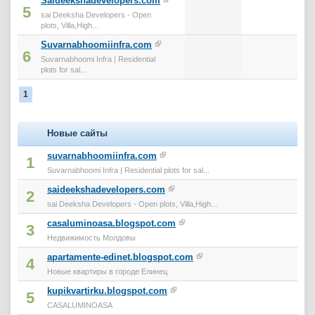
Saideekshadevelopers.com
5
sai Deeksha Developers - Open
plots, Villa,High...
Suvarnabhoomiinfra.com
6
Suvarnabhoomi Infra | Residential
plots for sal...
1
Новые сайты
suvarnabhoomiinfra.com
1
Suvarnabhoomi Infra | Residential plots for sal...
saideekshadevelopers.com
2
sai Deeksha Developers - Open plots, Villa,High...
casaluminoasa.blogspot.com
3
Недвижимость Молдовы
apartamente-edinet.blogspot.com
4
Новые квартиры в городе Елинец
kupikvartirku.blogspot.com
5
CASALUMINOASA