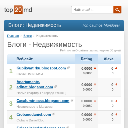
Блоги: Недвижимость
Топ сайтов Молдовы
Главная
›
Блоги
›
Недвижимость
Блоги - Недвижимость
Рейтинг веб-сайтов за последние 30 дней
Веб-сайт
Rating
Alexa
т
Kupikvartirku.blogspot.com
0,0000
0
1
0,0000
0
CASALUMINOASA
Apartamente-
0,0000
0
2
edinet.blogspot.com
0,0000
0
Новые квартиры в городе Елинец
Casaluminoasa.blogspot.com
0,0000
0
3
0,0080
0
Недвижимость Молдовы
Ciobanudaniel.com
0,0000
0
4
0,0000
0
Ciobanu Daniel Blog