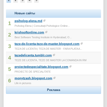
Новые сайты
psiholog-elena.md
1
Psiholog Elena | Consultații Psihologice Online...
krishsoftonline.com
2
Best Software Testing Institute in Hyderabad; O...
teze-de-licenta-teze-de-master.blogspot.com
3
TEZA DE LICENTA | TEZA DE MASTER - FARA PLATA A...
tezedelicenta.tumblr.com
4
TEZE DE LICENTA, TEZE DE MASTER LA COMANDA IN RM
proiectedespecialitate.blogspot.com
5
PROIECTE DE SPECIALITATE
monytzash.blogspot.com
6
Life in pictures
Реклама