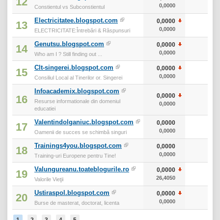
12
0,0000
0
Constientul vs Subconstientul
Electricitatee.blogspot.com
0,0000
0
13
0,0000
0
ELECTRICITATE:Întrebări & Răspunsuri
Genutsu.blogspot.com
0,0000
0
14
0,0000
0
Who am I ? Still finding out ...
Clt-singerei.blogspot.com
0,0000
0
15
0,0000
0
Consiliul Local al Tinerilor or. Singerei
Infoacademix.blogspot.com
0,0000
0
16
Resurse informationale din domeniul
0,0000
0
educatiei
Valentindolganiuc.blogspot.com
0,0000
0
17
0,0000
0
Oamenii de succes se schimbă singuri
Trainings4you.blogspot.com
0,0000
0
18
0,0000
0
Training-uri Europene pentru Tine!
Valungureanu.toateblogurile.ro
0,0000
0
19
26,4050
0
Valorile Vieţii
Ustiraspol.blogspot.com
0,0000
0
20
0,0000
0
Burse de masterat, doctorat, licenta
1
2
3
4
5