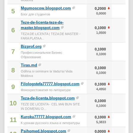
Mgumoscow.blogspot.com
0,2000
0
5
0,0000
0
Блог для студентов
Teze-de-licenta-teze-de-
master.blogspot.com
0,1000
0
6
1,0500
0
TEZA DE LICENTA | TEZA DE MASTER -
FARA PLATA A...
Bizprof.org
0,1000
0
7
Профессиональное Бизнес
0,1000
0
Образование
Tiras.md
0,1000
0
8
Odihna si seminare la Vadul lui Voda
0,1000
0
Moldova
Filologstefa77777.blogspot.com
0,1000
0
9
4,4950
0
Фонохрестоматия по литературе
Teza-de-licenta.blogspot.com
0,1000
0
10
TEZE DE LICENTA - CEL MAI BUN SITE
0,1000
0
IN DOMENIU D...
Kuroku77777.blogspot.com
0,1000
0
11
5,3833
0
К урокам русского языка и литературы
Psihomed.blogspot.com
0,0000
0