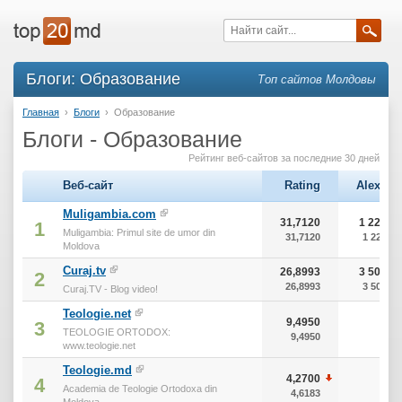
Блоги: Образование
Топ сайтов Молдовы
Главная
›
Блоги
›
Образование
Блоги - Образование
Рейтинг веб-сайтов за последние 30 дней
Веб-сайт
Rating
Alexa
Muligambia.com
31,7120
1 226
1
Muligambia: Primul site de umor din
31,7120
1 226
Moldova
Curaj.tv
26,8993
3 503
2
26,8993
3 503
Curaj.TV - Blog video!
Teologie.net
9,4950
0
3
TEOLOGIE ORTODOX:
9,4950
0
www.teologie.net
Teologie.md
4,2700
0
4
Academia de Teologie Ortodoxa din
4,6183
0
Moldova