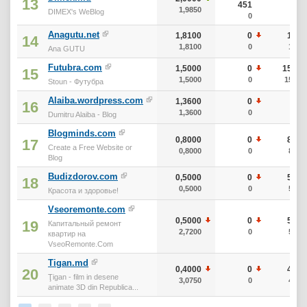
13
451
1,9850
0
DIMEX's WeBlog
0
Anagutu.net
1,8100
0
10
14
1,8100
0
10
Ana GUTU
Futubra.com
1,5000
0
150
15
1,5000
0
150
Stoun - Футубра
Alaiba.wordpress.com
1,3600
0
0
16
1,3600
0
0
Dumitru Alaiba - Blog
Blogminds.com
0,8000
0
80
17
Create a Free Website or
0,8000
0
80
Blog
Budizdorov.com
0,5000
0
50
18
0,5000
0
50
Красота и здоровье!
Vseoremonte.com
0,5000
0
50
19
Капитальный ремонт
2,7200
0
50
квартир на
VseoRemonte.Com
Tigan.md
0,4000
0
40
20
Ţigan - film in desene
3,0750
0
40
animate 3D din Republica...