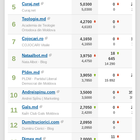
Curaj.net
5,0300
0
20
5
5,0300
0
20
Curaj.net
Teologie.md
4,2700
0
0
6
Academia de Teologie
4,6183
0
0
Ortodoxa din Moldova
Cojocari.ro
4,1650
0
10
7
4,1650
0
10
COJOCARI Vitalie
18
Nataalbot.md
3,9750
0
8
645
4,4750
0
Nata Albot - Blog
14 290
Pldm.md
3,9050
0
20
9
PLDM - Partidul Liberal
3,7850
15 892
0
Democrat din Moldova
Andreispinu.com
3,5000
0
350
10
3,5000
0
350
Andrei Spînu | Marketing
Gals.md
2,7050
0
20
11
2,4200
0
20
Кайт Club Gals Moldova
Dumitruciorici.com
2,0950
0
0
12
2,0950
0
0
Dumitru Ciorici - Blog
11
Dimex.md
2,0000
0