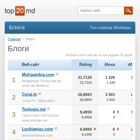
Блоги
Топ сайтов Молдовы
Главная
›
Блоги
Блоги
Рейтинг веб-сайтов за последние 30 дней
Веб-сайт
Rating
Alexa
тИЦ
Muligambia.com
31,7120
1 226
10
1
Muligambia: Primul site de
31,7120
1 226
10
umor din Moldova
Curaj.tv
26,8993
3 503
20
2
26,8993
3 503
20
Curaj.TV - Blog video!
Teologie.net
9,4950
0
10
3
TEOLOGIE ORTODOX:
9,4950
0
10
www.teologie.net
Luchianiuc.com
6,0800
0
20
4
6,1400
0
20
www.luchianiuc.com