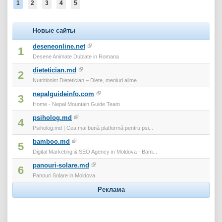
1
2
3
4
5
Новые сайты
deseneonline.net
1
Desene Animate Dublate in Romana
dietetician.md
2
Nutritionist Dietetician – Diete, meniuri alime...
nepalguideinfo.com
3
Home - Nepal Mountain Guide Team
psiholog.md
4
Psiholog.md | Cea mai bună platformă pentru psi...
bamboo.md
5
Digital Marketing & SEO Agency in Moldova - Bam...
panouri-solare.md
6
Panouri Solare in Moldova
Реклама