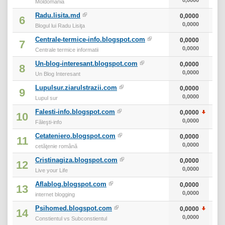
Moldomania
Radu.lisita.md
0,0000
6
0,0000
Blogul lui Radu Lisiţa
Centrale-termice-info.blogspot.com
0,0000
7
0,0000
Centrale termice informatii
Un-blog-interesant.blogspot.com
0,0000
8
0,0000
Un Blog Interesant
Lupulsur.ziarulstrazii.com
0,0000
9
0,0000
Lupul sur
Falesti-info.blogspot.com
0,0000
10
0,0000
Făleşti-info
Cetateniero.blogspot.com
0,0000
11
0,0000
cetăţenie română
Cristinagiza.blogspot.com
0,0000
12
0,0000
Live your Life
Aflablog.blogspot.com
0,0000
13
0,0000
internet blogging
Psihomed.blogspot.com
0,0000
14
0,0000
Constientul vs Subconstientul