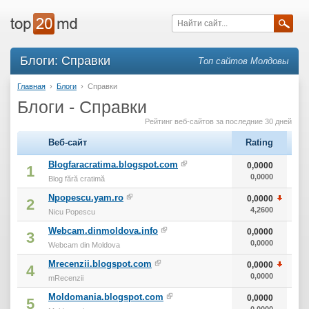
Блоги: Справки
Топ сайтов Молдовы
Главная
›
Блоги
›
Справки
Блоги - Справки
Рейтинг веб-сайтов за последние 30 дней
Веб-сайт
Rating
A
Blogfaracratima.blogspot.com
0,0000
1
0,0000
Blog fără cratimă
Npopescu.yam.ro
0,0000
2
4,2600
Nicu Popescu
Webcam.dinmoldova.info
0,0000
3
0,0000
Webcam din Moldova
Mrecenzii.blogspot.com
0,0000
4
0,0000
mRecenzii
Moldomania.blogspot.com
0,0000
5
0,0000