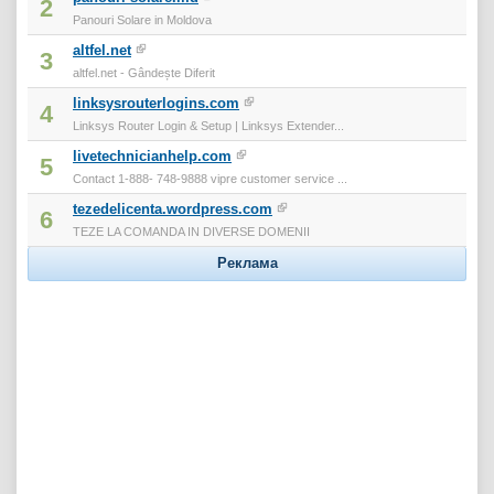
2
Panouri Solare in Moldova
altfel.net
3
altfel.net - Gândește Diferit
linksysrouterlogins.com
4
Linksys Router Login & Setup | Linksys Extender...
livetechnicianhelp.com
5
Contact 1-888- 748-9888 vipre customer service ...
tezedelicenta.wordpress.com
6
TEZE LA COMANDA IN DIVERSE DOMENII
Реклама