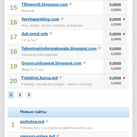
Tfileworld.blogspot.com
0,0000
15
0,0000
tfileworld
Veryhappyblog.com
0,0000
16
0,0000
Arta, design, reviste, reclama, webdesign...
Ask.inmd.info
0,0000
17
0,0000
Ce sa fac?
Tehnologiiinformationale.blogspot.com
0,0000
18
0,0000
Tehnologii Informationale
Gopniculdisperat.blogspot.com
0,0000
19
0,0000
Blogu' lu' Creţu
Fotoblog.burca.md
0,0000
20
0,0000
Fotoblog. mesaje prin imagini – pentru cei leneşi
1
2
3
Новые сайты
psiholog.md
1
Psiholog.md | Cea mai bună platformă pentru psi...
panouri-solare.md