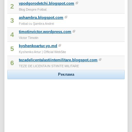
vpodgorodetchi.blogspot.com
2
Blog Despre Fotbal.
ashambra.blogspot.com
3
Fotbal cu Şambra Andrei
timotinvictor.wordpress.com
4
Victor Timotin
kyshenkoartur.yo.md
5
Kyshenko Artur | Official WebSite
tezadelicentalastiintemilitare.blogspot.com
6
TEZE DE LICENTA IN STIINTE MILITARE
Реклама