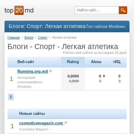
Блоги: Спорт: Легкая атлетика
Топ сайтов Молдовы
Главная
›
Блоги
›
Спорт
›
Легкая атлетика
Блоги - Спорт - Легкая атлетика
Рейтинг веб-сайтов за последние 30 дней
Веб-сайт
Rating
Alexa
тИЦ
Running.org.md
0,0000
0
0
1
Ассоциация
0,0000
0
0
сверхмарафона
Молдовы
1
Новые сайты
cosmeticemagazin.com
1
Cosmetice Magazin –