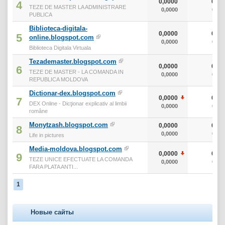
0,0000
0
4
TEZE DE MASTER LA ADMINISTRARE
0,0000
0
PUBLICA
Biblioteca-digitala-
0,0000
0
5
online.blogspot.com
0,0000
0
Biblioteca Digitala Virtuala
Tezademaster.blogspot.com
0,0000
0
6
TEZE DE MASTER - LA COMANDA IN
0,0000
0
REPUBLICA MOLDOVA
Dictionar-dex.blogspot.com
0,0000
0
7
DEX Online - Dicţionar explicativ al limbii
0,0000
0
române
Monytzash.blogspot.com
0,0000
0
8
0,0000
0
Life in pictures
Media-moldova.blogspot.com
0,0000
0
9
TEZE UNICE EFECTUATE LA COMANDA
0,0000
0
FARA PLATA ANTI...
1
Новые сайты