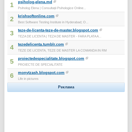
psiholog-elena.md
1
Psiholog Elena | Consultații Psihologice Online...
krishsoftonline.com
2
Best Software Testing Institute in Hyderabad; O...
teze-de-licenta-teze-de-master.blogspot.com
3
TEZA DE LICENTA | TEZA DE MASTER - FARA PLATA A...
tezedelicenta.tumblr.com
4
TEZE DE LICENTA, TEZE DE MASTER LA COMANDA IN RM
proiectedespecialitate.blogspot.com
5
PROIECTE DE SPECIALITATE
monytzash.blogspot.com
6
Life in pictures
Реклама