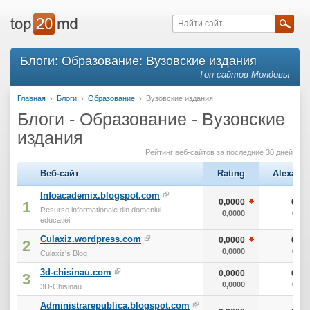
Блоги: Образование: Вузовские издания
Топ сайтов Молдовы
Главная
›
Блоги
›
Образование
›
Вузовские издания
Блоги - Образование - Вузовские
издания
Рейтинг веб-сайтов за последние 30 дней
Веб-сайт
Rating
Alexa
Infoacademix.blogspot.com
0,0000
0
1
Resurse informationale din domeniul
0,0000
0
educatiei
Culaxiz.wordpress.com
0,0000
0
2
0,0000
0
Culaxiz's Blog
3d-chisinau.com
0,0000
0
3
0,0000
0
3D-Chisinau
Administrarepublica.blogspot.com