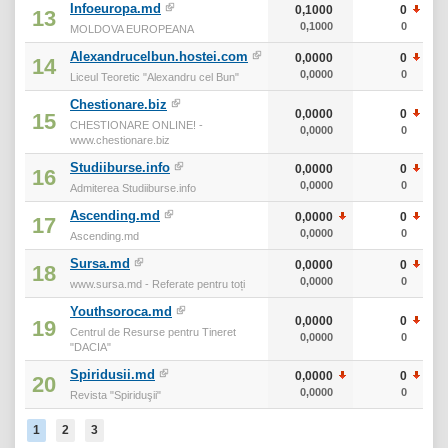
Infoeuropa.md
0,1000
0
13
0,1000
0
MOLDOVA EUROPEANA
Alexandrucelbun.hostei.com
0,0000
0
14
0,0000
0
Liceul Teoretic "Alexandru cel Bun"
Chestionare.biz
0,0000
0
15
CHESTIONARE ONLINE! -
0,0000
0
www.chestionare.biz
Studiiburse.info
0,0000
0
16
0,0000
0
Admiterea Studiiburse.info
Ascending.md
0,0000
0
17
0,0000
0
Ascending.md
Sursa.md
0,0000
0
18
0,0000
0
www.sursa.md - Referate pentru toți
Youthsoroca.md
0,0000
0
19
Centrul de Resurse pentru Tineret
0,0000
0
"DACIA"
Spiridusii.md
0,0000
0
20
0,0000
0
Revista "Spiriduşii"
1
2
3