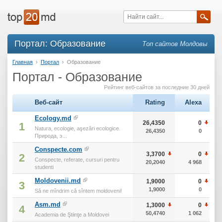
Портал: Образование
Топ сайтов Молдовы
Главная
›
Портал
›
Образование
Портал - Образование
Рейтинг веб-сайтов за последние 30 дней
Веб-сайт
Rating
Alexa
Ecology.md
26,4350
0
1
Natura, ecologie, aşezări ecologice.
26,4350
0
Природа, э...
Conspecte.com
3,3700
0
2
Conspecte, referate, cursuri pentru
20,2040
4 968
studenti
Moldovenii.md
1,9000
0
3
1,9000
0
Să ne mîndrim că sîntem moldoveni!
Asm.md
1,3000
0
4
50,4740
1 062
Academia de Ştiinţe a Moldovei