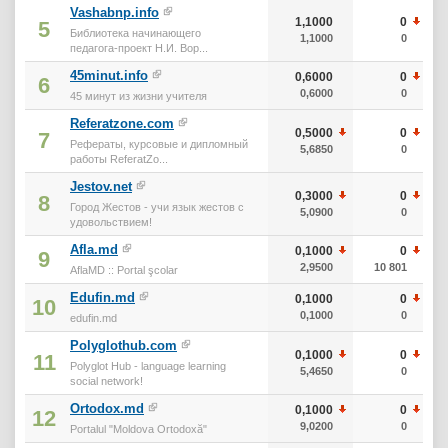
Vashabnp.info
1,1000
0
5
Библиотека начинающего
1,1000
0
педагога-проект Н.И. Вор...
45minut.info
0,6000
0
6
0,6000
0
45 минут из жизни учителя
Referatzone.com
0,5000
0
7
Рефераты, курсовые и дипломный
5,6850
0
работы ReferatZo...
Jestov.net
0,3000
0
8
Город Жестов - учи язык жестов с
5,0900
0
удовольствием!
Afla.md
0,1000
0
9
2,9500
10 801
AflaMD :: Portal şcolar
Edufin.md
0,1000
0
10
0,1000
0
edufin.md
Polyglothub.com
0,1000
0
11
Polyglot Hub - language learning
5,4650
0
social network!
Ortodox.md
0,1000
0
12
9,0200
0
Portalul "Moldova Ortodoxă"