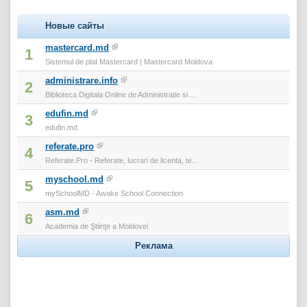
Новые сайты
mastercard.md
1
Sistemul de plat Mastercard | Mastercard Moldova
administrare.info
2
Biblioteca Digitala Online de Administratie si ...
edufin.md
3
edufin.md
referate.pro
4
Referate.Pro - Referate, lucrari de licenta, te...
myschool.md
5
mySchoolMD - Awake School Connection
asm.md
6
Academia de Ştiinţe a Moldovei
Реклама