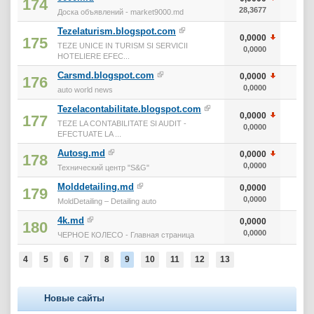
174
28,3677
1 0
Доска объявлений - market9000.md
Tezelaturism.blogspot.com
0,0000
175
TEZE UNICE IN TURISM SI SERVICII
0,0000
HOTELIERE EFEC...
Carsmd.blogspot.com
0,0000
176
0,0000
auto world news
Tezelacontabilitate.blogspot.com
0,0000
177
TEZE LA CONTABILITATE SI AUDIT -
0,0000
EFECTUATE LA ...
Autosg.md
0,0000
178
0,0000
Технический центр "S&G"
Molddetailing.md
0,0000
179
0,0000
MoldDetailing – Detailing auto
4k.md
0,0000
180
0,0000
ЧЕРНОЕ КОЛЕСО - Главная страница
4
5
6
7
8
9
10
11
12
13
Новые сайты