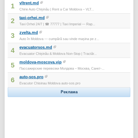
vltrent.md
1
Chirie Auto Chișinău | Rent a Car Moldova – VLT...
taxi-orhei.md
2
Taxi Orhei 24/7 | ☎ 77777 | Taxi Imperial — Rap...
zvelta.md
3
Auto în Moldova — cumpără sau vinde mașina pe z...
evacuatorsos.md
4
Evacuator Chișinău & Moldova Non-Stop | Tractăr...
moldova-moscova.vip
5
Пассажирские перевозки Молдова – Москва, Санкт-...
auto-sos.pro
6
Evacutor Chisinau Moldova auto-sos.pro
Реклама