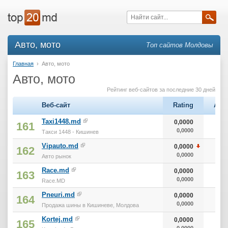
Авто, мото
Топ сайтов Молдовы
Главная
›
Авто, мото
Авто, мото
Рейтинг веб-сайтов за последние 30 дней
Веб-сайт
Rating
Alex
Taxi1448.md
0,0000
161
0,0000
Такси 1448 - Кишинев
Vipauto.md
0,0000
162
0,0000
Авто рынок
Race.md
0,0000
163
0,0000
Race.MD
Pneuri.md
0,0000
164
0,0000
Продажа шины в Кишиневе, Молдова
Kortej.md
0,0000
165
0,0000