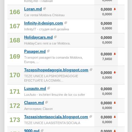
Kortej.md - Главная
Loran.md
0,0000
166
0,0000
Car rental Moldova Chisinau
Infinity-it-design.com
0,0000
167
0,0000
InfinityIT - студия веб-дизайна
Holidaycars.md
0,0000
168
0,0000
HolidayCars rent a car Moldova.
Pasager.md
0,0000
169
Transport pasageri la comanda Moldova,
7,8450
Europa, ...
Tezepsihopedagogie.blogspot.com
0,0000
170
TEZE UNICE LA PSIHOPEDAGOGIE
0,0000
EFECTUATE LA COMAN...
Luxauto.md
0,0000
171
0,0000
LuxAuto - inchirieri limuzine de lux cu sofer
Claxon.md
0,0000
172
0,0000
Автосервис Claxon
Tezeasistentasociala.blogspot.com
0,0000
173
0,0000
TEZE UNICE LA ASISTENTA SOCIALA
9000.md
0,0000