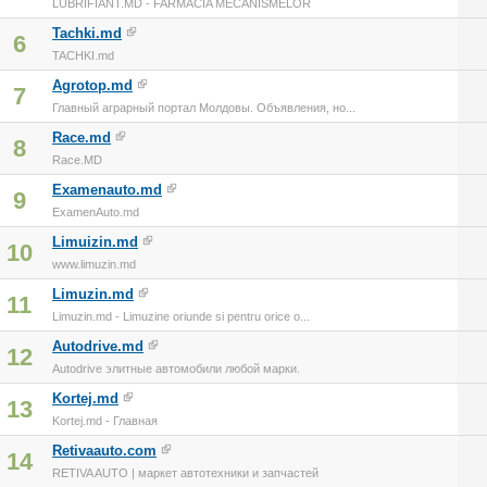
LUBRIFIANT.MD - FARMACIA MECANISMELOR
Tachki.md
6
TACHKI.md
Agrotop.md
7
Главный аграрный портал Молдовы. Объявления, но...
Race.md
8
Race.MD
Examenauto.md
9
ExamenAuto.md
Limuizin.md
10
www.limuzin.md
Limuzin.md
11
Limuzin.md - Limuzine oriunde si pentru orice o...
Autodrive.md
12
Autodrive элитные автомобили любой марки.
Kortej.md
13
Kortej.md - Главная
Retivaauto.com
14
RETIVA AUTO | маркет автотехники и запчастей