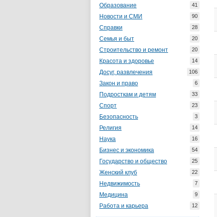
Образование
41
Новости и СМИ
90
Справки
28
Семья и быт
20
Строительство и ремонт
20
Красота и здоровье
14
Досуг, развлечения
106
Закон и право
6
Подросткам и детям
33
Спорт
23
Безопасность
3
Религия
14
Наука
16
Бизнес и экономика
54
Государство и общество
25
Женский клуб
22
Недвижимость
7
Медицина
9
Работа и карьера
12