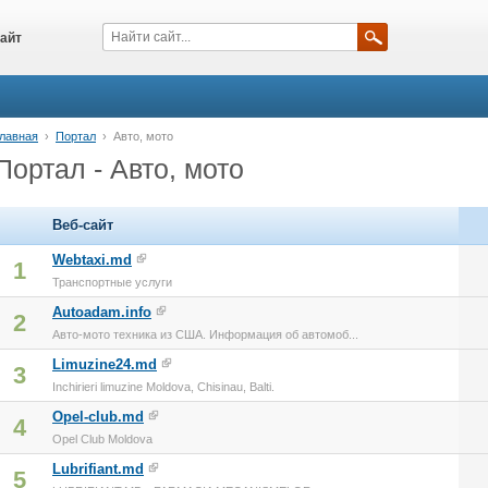
айт
лавная
›
Портал
›
Авто, мото
Портал - Авто, мото
Веб-сайт
Webtaxi.md
1
Транспортные услуги
Autoadam.info
2
Авто-мото техника из США. Информация об автомоб...
Limuzine24.md
3
Inchirieri limuzine Moldova, Chisinau, Balti.
Opel-club.md
4
Opel Club Moldova
Lubrifiant.md
5