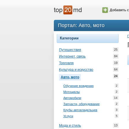
Добавить с
Портал: Авто, мото
Г
Категории
Путешествия
25
Интернет, связь
84
Торговля
19
Культура и искусство
64
24
Авто, мото
Обучение вождению
2
Мотоциклы
2
Автомобили
14
Запчасти, оборудование
2
Клубы автовладельцев
3
Услуги
5
Мода и стиль
13