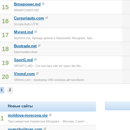
Bmwpower.md
15
BMWPOWER.MD
Cursuriauto.com
16
Scoala Auto UTM
Myrent.md
17
MyRent.md, Аренда домов в Кишинёве Молдове, Аре...
Bustrade.net
18
Intermedieri Auto
Sport1.md
19
SPORT1.MD - Cel mai tare site de sport din Mo...
Vinmd.com
20
VINmd.com - проверка VIN-номера автомобиля
1
2
Новые сайты
moldova-moscova.vip
1
Пассажирские перевозки Молдова – Москва, Санкт-...
yuanzhujituan.com