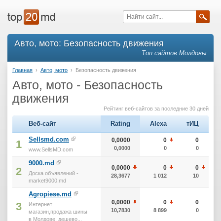
Авто, мото: Безопасность движения
Топ сайтов Молдовы
Главная
›
Авто, мото
›
Безопасность движения
Авто, мото - Безопасность
движения
Рейтинг веб-сайтов за последние 30 дней
Веб-сайт
Rating
Alexa
тИЦ
Sellsmd.com
0,0000
0
0
1
0,0000
0
0
www.SellsMD.com
9000.md
0,0000
0
0
2
Доска объявлений -
28,3677
1 012
10
market9000.md
Agropiese.md
0,0000
0
0
3
Интернет
10,7830
8 899
0
магазин,продажа шины
в Молдове, дешево...