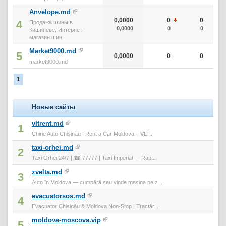
Anvelope.md
0,0000
0
0
4
Продажа шины в
0,0000
0
0
Кишиневе, Интернет
магазин шин.
Market9000.md
5
0,0000
0
0
market9000.md
1
Новые сайты
vltrent.md
1
Chirie Auto Chișinău | Rent a Car Moldova – VLT...
taxi-orhei.md
2
Taxi Orhei 24/7 | ☎ 77777 | Taxi Imperial — Rap...
zvelta.md
3
Auto în Moldova — cumpără sau vinde mașina pe z...
evacuatorsos.md
4
Evacuator Chișinău & Moldova Non-Stop | Tractăr...
moldova-moscova.vip
5