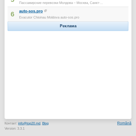
Пассажирские перевозки Молдова – Москва, Санкт-...
auto-sos.pro
6
Evacutor Chisinau Moldova auto-sos.pro
Реклама
Română
Контакт:
info@top20.md
,
Blog
Version: 3.3.1