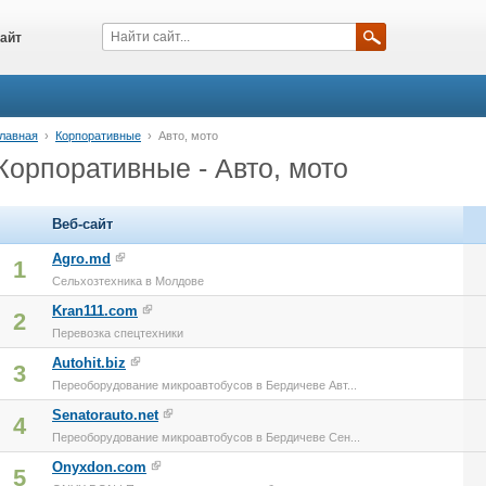
айт
лавная
›
Корпоративные
›
Авто, мото
Корпоративные - Авто, мото
Веб-сайт
Agro.md
1
Сельхозтехника в Молдове
Kran111.com
2
Перевозка спецтехники
Autohit.biz
3
Переоборудование микроавтобусов в Бердичеве Авт...
Senatorauto.net
4
Переоборудование микроавтобусов в Бердичеве Сен...
Onyxdon.com
5