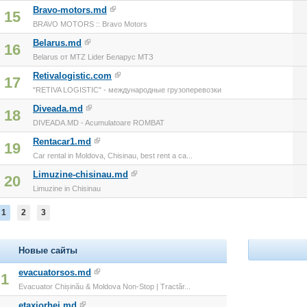
Bravo-motors.md
15
BRAVO MOTORS :: Bravo Motors
Belarus.md
16
Belarus от MTZ Lider Беларус МТЗ
Retivalogistic.com
17
"RETIVA LOGISTIC" - международные грузоперевозки
Diveada.md
18
DIVEADA.MD - Acumulatoare ROMBAT
Rentacar1.md
19
Car rental in Moldova, Chisinau, best rent a ca...
Limuzine-chisinau.md
20
Limuzine in Chisinau
1
2
3
Новые сайты
evacuatorsos.md
1
Evacuator Chișinău & Moldova Non-Stop | Tractăr...
etaxiorhei.md