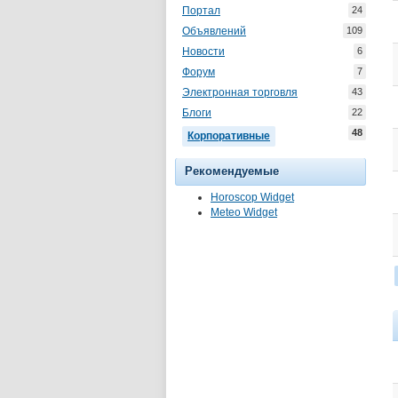
Портал
24
Объявлений
109
Новости
6
Форум
7
Электронная торговля
43
Блоги
22
48
Корпоративные
Рекомендуемые
Horoscop Widget
Meteo Widget