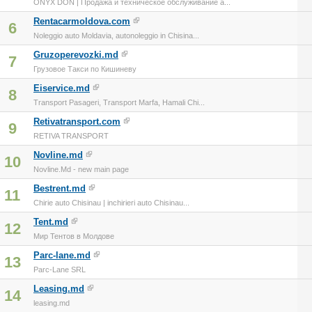
ONYX DON | Продажа и техническое обслуживание а...
Rentacarmoldova.com
6
Noleggio auto Moldavia, autonoleggio in Chisina...
Gruzoperevozki.md
7
Грузовое Такси по Кишиневу
Eiservice.md
8
Transport Pasageri, Transport Marfa, Hamali Chi...
Retivatransport.com
9
RETIVA TRANSPORT
Novline.md
10
Novline.Md - new main page
Bestrent.md
11
Chirie auto Chisinau | inchirieri auto Chisinau...
Tent.md
12
Мир Тентов в Молдове
Parc-lane.md
13
Parc-Lane SRL
Leasing.md
14
leasing.md