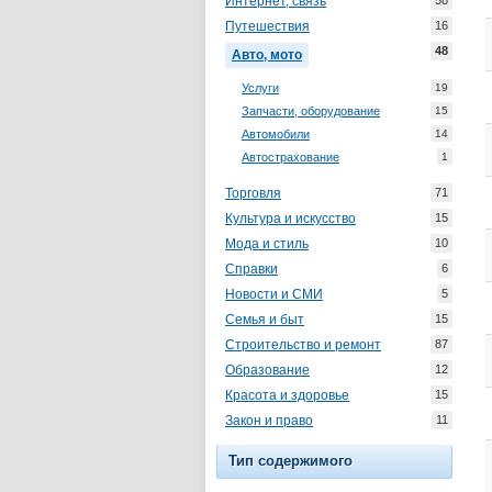
Интернет, связь
58
Путешествия
16
48
Авто, мото
Услуги
19
Запчасти, оборудование
15
Автомобили
14
Автострахование
1
Торговля
71
Культура и искусство
15
Мода и стиль
10
Справки
6
Новости и СМИ
5
Семья и быт
15
Строительство и ремонт
87
Образование
12
Красота и здоровье
15
Закон и право
11
Тип содержимого