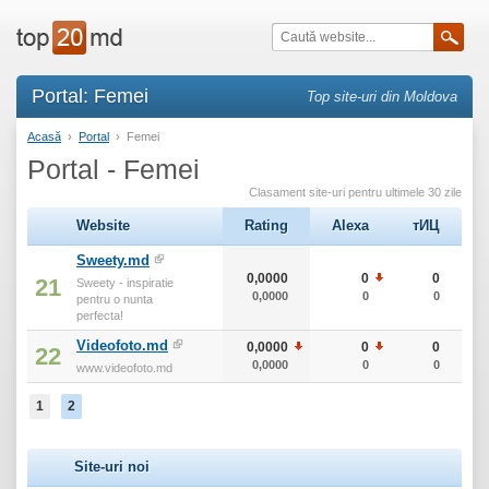
Portal: Femei
Top site-uri din Moldova
Acasă
›
Portal
›
Femei
Portal - Femei
Clasament site-uri pentru ultimele 30 zile
Website
Rating
Alexa
тИЦ
Sweety.md
0,0000
0
0
21
Sweety - inspiratie
0,0000
0
0
pentru o nunta
perfecta!
Videofoto.md
0,0000
0
0
22
0,0000
0
0
www.videofoto.md
1
2
Site-uri noi