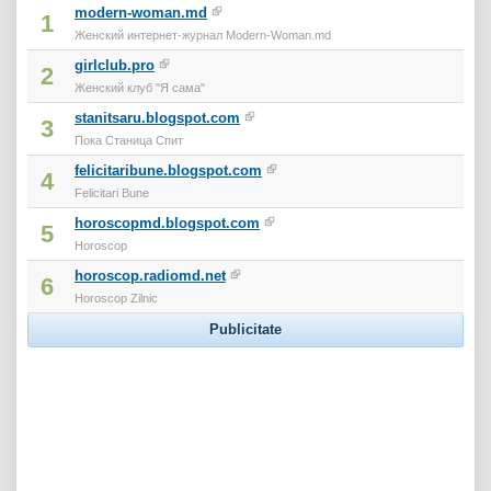
modern-woman.md
1
Женский интернет-журнал Modern-Woman.md
girlclub.pro
2
Женский клуб "Я сама"
stanitsaru.blogspot.com
3
Пока Станица Спит
felicitaribune.blogspot.com
4
Felicitari Bune
horoscopmd.blogspot.com
5
Horoscop
horoscop.radiomd.net
6
Horoscop Zilnic
Publicitate