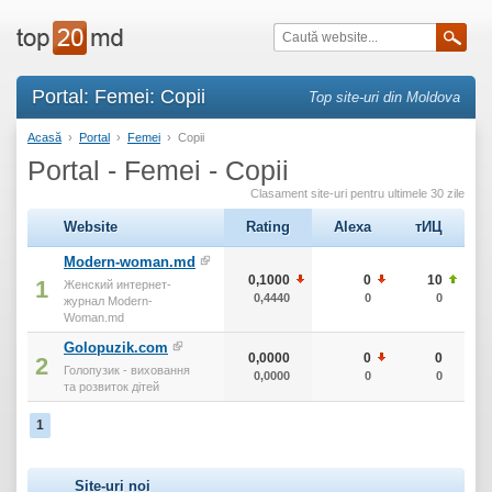
Portal: Femei: Copii
Top site-uri din Moldova
Acasă
›
Portal
›
Femei
›
Copii
Portal - Femei - Copii
Clasament site-uri pentru ultimele 30 zile
Website
Rating
Alexa
тИЦ
Modern-woman.md
0,1000
0
10
1
Женский интернет-
0,4440
0
0
журнал Modern-
Woman.md
Golopuzik.com
0,0000
0
0
2
Голопузик - виховання
0,0000
0
0
та розвиток дітей
1
Site-uri noi