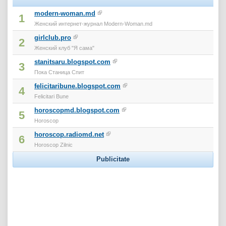
modern-woman.md
1
Женский интернет-журнал Modern-Woman.md
girlclub.pro
2
Женский клуб "Я сама"
stanitsaru.blogspot.com
3
Пока Станица Спит
felicitaribune.blogspot.com
4
Felicitari Bune
horoscopmd.blogspot.com
5
Horoscop
horoscop.radiomd.net
6
Horoscop Zilnic
Publicitate