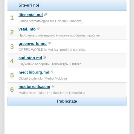
Site-uri noi
lifedental.md
1
Clinica stomatologica din Chisinau, Moldova
vstal.info
2
Проблемы с потенцией: мужские пробелмы, проблем...
greenworld.md
3
GREEN WORLD in Moldva -produse naturiste!
audioton.md
4
Слуховые аппараты, Тонометры, Оптика
medclub.org.md
5
Clubul Studentilor Medici Moldova
medtorrents.com
6
Medtorrents - site-ul studentilor de la medicina
Publicitate