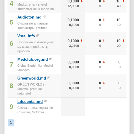
0,1000
0
10
4
Medtorrents - site-ul
12,9650
0
40
studentilor de la medicina
Audioton.md
0,1000
0
10
5
Слуховые аппараты,
0,1000
0
10
Тонометры, Оптика
Vstal.info
0,1000
0
10
6
Проблемы с потенцией:
3,2700
0
20
мужские пробелмы,
проблем...
Medclub.org.md
0,0000
0
0
7
Clubul Studentilor Medici
0,0000
0
0
Moldova
Greenworld.md
0,0000
0
0
8
GREEN WORLD in
0,0000
0
0
Moldva -produse
naturiste!
Lifedental.md
9
Clinica stomatologica din
Chisinau, Moldova
1