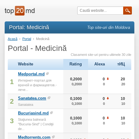
Portal: Medicină
Top site-uri din Moldova
Acasă
›
Portal
›
Medicină
Portal - Medicină
Clasament site-uri pentru ultimele 30 zile
Website
Rating
Alexa
тИЦ
Medportal.md
0,2000
0
20
1
Интернет-портал для
0,2000
0
20
врачей и фармацевтов.-
лече...
Sanatatea.com
0,1000
0
10
2
0,1000
0
10
Sanatatea
Bucuriasind.md
0,1000
0
10
3
Staţiunea balneară
0,1000
0
10
"Bucuria-Sind" | Condiţii
de...
Medtorrents.com