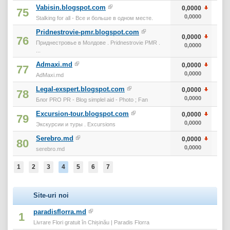
Vabisin.blogspot.com
0,0000
75
0,0000
Stalking for all - Все и больше в одном месте.
Pridnestrovie-pmr.blogspot.com
0,0000
76
Приднестровье в Молдове . Pridnestrovie PMR .
0,0000
...
Admaxi.md
0,0000
77
0,0000
AdMaxi.md
Legal-exspert.blogspot.com
0,0000
78
0,0000
Блог PRO PR - Blog simplel aid - Photo ; Fan
Excursion-tour.blogspot.com
0,0000
79
0,0000
Экскурсии и туры . Excursions
Serebro.md
0,0000
80
0,0000
serebro.md
1
2
3
4
5
6
7
Site-uri noi
paradisflorra.md
1
Livrare Flori gratuit în Chișinău | Paradis Florra