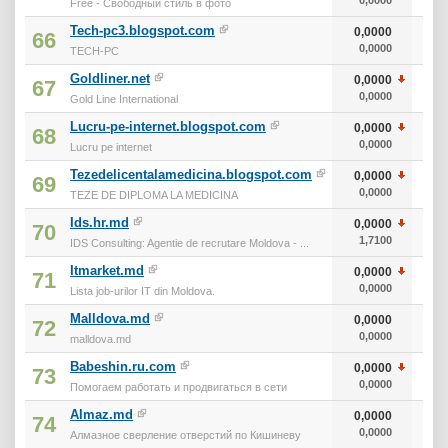
Free - Свободный стиль в фото
Tech-pc3.blogspot.com
0,0000
66
0,0000
TECH-PC
Goldliner.net
0,0000
67
0,0000
Gold Line International
Lucru-pe-internet.blogspot.com
0,0000
68
0,0000
Lucru pe internet
Tezedelicentalamedicina.blogspot.com
0,0000
69
0,0000
TEZE DE DIPLOMA LA MEDICINA
Ids.hr.md
0,0000
70
1,7100
IDS Consulting: Agentie de recrutare Moldova - ...
Itmarket.md
0,0000
71
0,0000
Lista job-urilor IT din Moldova.
Malldova.md
0,0000
72
0,0000
malldova.md
Babeshin.ru.com
0,0000
73
0,0000
Помогаем работать и продвигаться в сети
Almaz.md
0,0000
74
0,0000
Алмазное сверление отверстий по Кишиневу