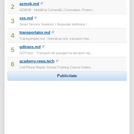
azmob.md
2
AZMOB - Mobilă la Comandă | Consultare, Proiect...
sss.md
3
Smart Service Solutions | Reparație telefoane î...
transportator.md
4
Transportator.md - Hamali pe oră, transport mar...
gdtrans.md
5
GDTrans - Transport de pasageri la aeroport Iaș...
academy.rewa.tech
6
Cell Phone Repair School Training Course Online...
Publicitate