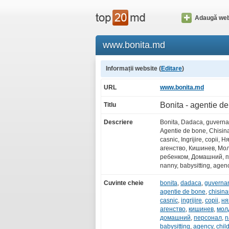
Adaugă web
www.bonita.md
Informații website (
Editare
)
URL
www.bonita.md
Bonita - agentie d
Titlu
Descriere
Bonita, Dadaca, guvernan
Agentie de bone, Chisin
casnic, Ingrijire, copii, 
агенство, Кишинев, Мол
ребенком, Домашний, п
nanny, babysitting, agenc
Cuvinte cheie
bonita
,
dadaca
,
guverna
agentie de bone
,
chisin
casnic
,
ingrijire
,
copii
,
ня
агенство
,
кишинев
,
мол
домашний
,
персонал
,
n
babysitting
,
agency
,
chil