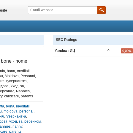
site
SEO Ratings
Yandex тИЦ
0
0,00%
e bone - home
ta, bona, meditatii
au, Moldova, Personal,
Няня, гувернантка,
дова, Уход, за,
ерсонал, Nannies,
y, childcare, parents
nta
,
bona
,
meditatii
au
,
moldova
,
personal
,
ня
,
гувернантка
,
дова
,
уход
,
за
,
ребенком
,
annies
,
nanny
,
dcare
,
parents