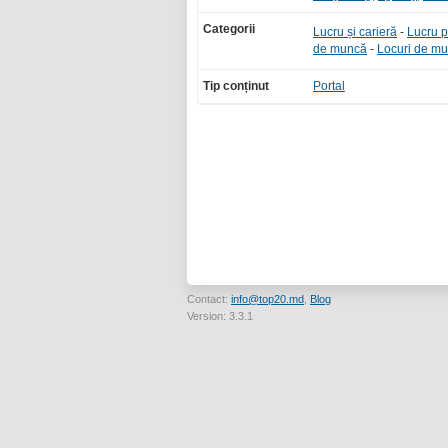
Categorii
Lucru și carieră
-
Lucru p
de muncă
-
Locuri de m
Tip conținut
Portal
Contact:
info@top20.md
,
Blog
Version: 3.3.1