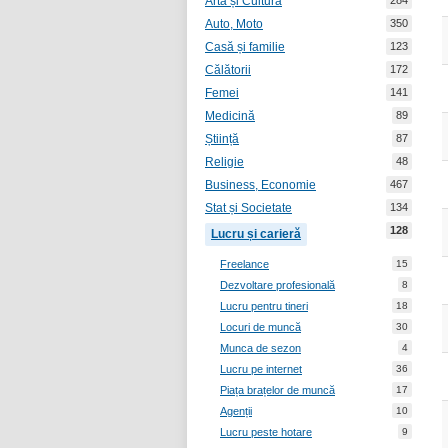
Artă și Cultură
284
Auto, Moto
350
Casă și familie
123
Călătorii
172
Femei
141
Medicină
89
Știință
87
Religie
48
Business, Economie
467
Stat și Societate
134
128
Lucru și carieră
Freelance
15
Dezvoltare profesională
8
Lucru pentru tineri
18
Locuri de muncă
30
Munca de sezon
4
Lucru pe internet
36
Piața brațelor de muncă
17
Agenții
10
Lucru peste hotare
9