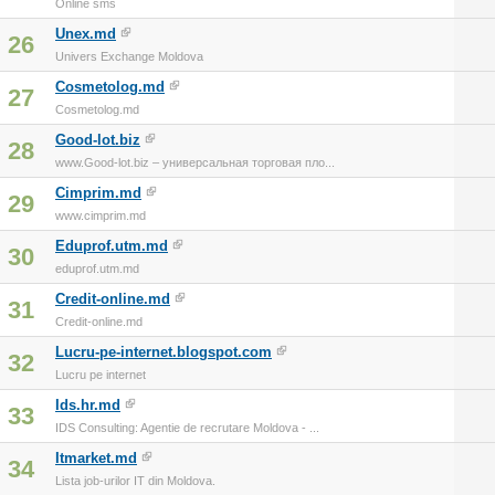
Online sms
Unex.md
26
Univers Exchange Moldova
Cosmetolog.md
27
Cosmetolog.md
Good-lot.biz
28
www.Good-lot.biz – универсальная торговая пло...
Cimprim.md
29
www.cimprim.md
Eduprof.utm.md
30
eduprof.utm.md
Credit-online.md
31
Credit-online.md
Lucru-pe-internet.blogspot.com
32
Lucru pe internet
Ids.hr.md
33
IDS Consulting: Agentie de recrutare Moldova - ...
Itmarket.md
34
Lista job-urilor IT din Moldova.