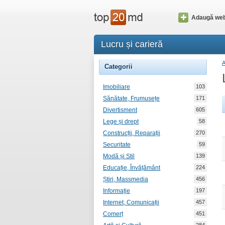
Adaugă web
Lucru și carieră
Categorii
Imobiliare
103
Sănătate, Frumusețe
171
Divertisment
605
Lege și drept
58
Construcții, Reparații
270
Securitate
59
Modă și Stil
139
Educație, Învățământ
224
Știri, Massmedia
456
Informație
197
Internet, Comunicații
457
Comerț
451