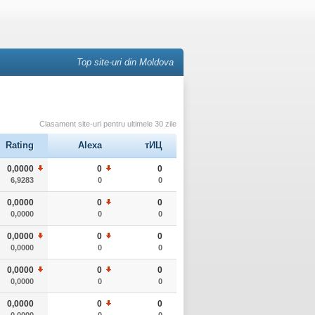
Top site-uri din Moldova
Clasament site-uri pentru ultimele 30 zile
Rating
Alexa
тИЦ
0,0000
0
0
6,9283
0
0
0,0000
0
0
0,0000
0
0
0,0000
0
0
0,0000
0
0
0,0000
0
0
0,0000
0
0
0,0000
0
0
0,0000
0
0