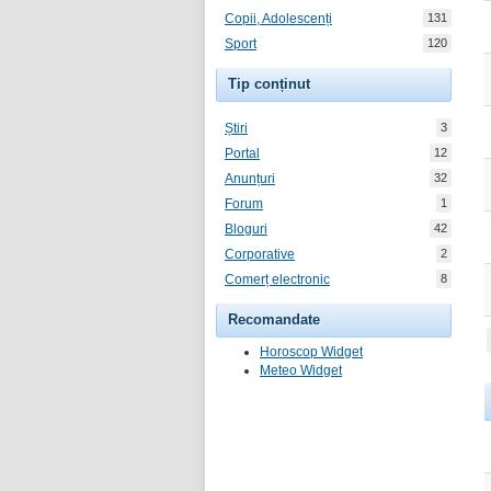
Copii, Adolescenți
131
Sport
120
Tip conținut
Știri
3
Portal
12
Anunțuri
32
Forum
1
Bloguri
42
Corporative
2
Comerț electronic
8
Recomandate
Horoscop Widget
Meteo Widget