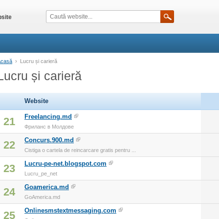
site
Acasă
›
Lucru și carieră
Lucru și carieră
Website
Freelancing.md
21
Фриланс в Молдове
Concurs.900.md
22
Cistiga o cartela de reincarcare gratis pentru ...
Lucru-pe-net.blogspot.com
23
Lucru_pe_net
Goamerica.md
24
GoAmerica.md
Onlinesmstextmessaging.com
25