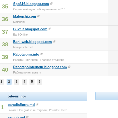
Spo316.blogspot.com
35
Сервисный пункт обслуживания №316
Malenchi.com
36
Malenchi
Buxtut.blogspot.com
37
Bani Online
Bani-web.blogspot.com
38
bani pe internet
Rabota-pmr.info
39
Работа ПМР инфо - Главная страница
Rabotapointernetu.blogspot.com
40
Работа по интернету
1
2
3
4
5
6
Site-uri noi
paradisflorra.md
1
Livrare Flori gratuit în Chișinău | Paradis Florra
azmob.md