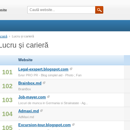
site
Acasă
›
Lucru și carieră
Lucru și carieră
Website
Legal-exspert.blogspot.com
101
Блог PRO PR - Blog simplel aid - Photo ; Fan
Brainbox.md
102
BrainBox
Job-mayer.com
103
Locuri de munca in Germania si Strainatate - Ag...
Admaxi.md
104
AdMaxi.md
Excursion-tour.blogspot.com
105