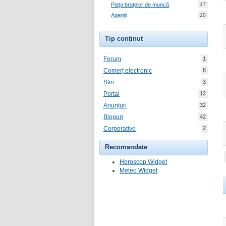
Piața brațelor de muncă
17
Agenții
10
Tip conținut
Forum
1
Comerț electronic
8
Știri
3
Portal
12
Anunțuri
32
Bloguri
42
Corporative
2
Recomandate
Horoscop Widget
Meteo Widget