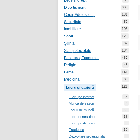
Lege și drept
58
Divertisment
605
Copii, Adolescenți
131
Securitate
59
Imobiliare
103
Sport
120
Știință
87
Stat și Societate
134
Business, Economie
467
Religie
48
Femei
141
Medicină
89
128
Lucru și carieră
Lucru pe internet
36
Munca de sezon
4
Locuri de muncă
30
Lucru pentru tineri
18
Lucru peste hotare
9
Freelance
15
Dezvoltare profesională
8