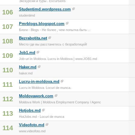
Экскурсии и туры . Excursions
Studentimd.wordpress.com
106
studentimd
Pmrblogs.blogspot.com
107
Блоги - Blogs - Не более , чем попытка быть ...
Bezrabotita.net
108
Место где вы расстанетесь с безработицей!
Job1.md
109
Job-uri in Moldova. Lucru in Moldova | www.JOB1.md
Haker.md
110
haker.md
Lucru-in-moldova.md
111
Lucru in Moldova. Locuri de munca.
Moldovawork.com
112
Moldova Work | Moldova Employment Company / Agenc
Hotjobs.md
113
HotJobs.md - Locuri de munca
Videofoto.md
114
www.videofoto.md