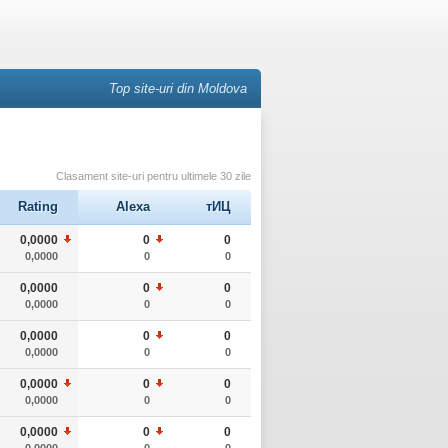
Top site-uri din Moldova
Clasament site-uri pentru ultimele 30 zile
Rating
Alexa
тИЦ
0,0000
0
0
0,0000
0
0
0,0000
0
0
0,0000
0
0
0,0000
0
0
0,0000
0
0
0,0000
0
0
0,0000
0
0
0,0000
0
0
0,0000
0
0