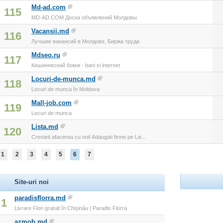
Md-ad.com
115
MD-AD.COM Доска объявлений Молдовы
Vacansii.md
116
Лучшие вакансий в Молдове, Биржа труда
Mdseo.ru
117
Кишиневский бомж - bani si internet
Locuri-de-munca.md
118
Locuri de munca în Moldova
Mall-job.com
119
Locuri de munca
Lista.md
120
Cresteti afacerea cu noi! Adaugati firme pe Lis...
1
2
3
4
5
6
7
Site-uri noi
paradisflorra.md
1
Livrare Flori gratuit în Chișinău | Paradis Florra
azmob.md