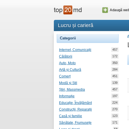
Adaugă web
Lucru și carieră
Categorii
Internet, Comunicații
457
Călătorii
172
Auto, Moto
350
Artă și Cultură
284
Comerț
451
Modă și Stil
139
Știri, Massmedia
457
Informație
197
Educație, Învățământ
224
Construcții, Reparații
270
Casă și familie
123
Sănătate, Frumusețe
171