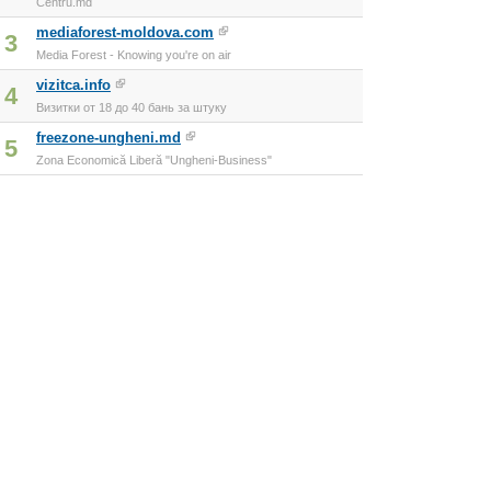
Centru.md
mediaforest-moldova.com
3
Media Forest - Knowing you're on air
vizitca.info
4
Визитки от 18 до 40 бань за штуку
freezone-ungheni.md
5
Zona Economică Liberă "Ungheni-Business"