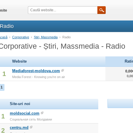
site
 Radio
Acasă
›
Corporative
›
Știri, Massmedia
›
Radio
Corporative - Știri, Massmedia - Radio
Website
Rati
Mediaforest-moldova.com
0,00
1
0,0
Media Forest - Knowing you're on air
1
Site-uri noi
moldsocial.com
1
Социальная сеть Молдавии
centru.md
2