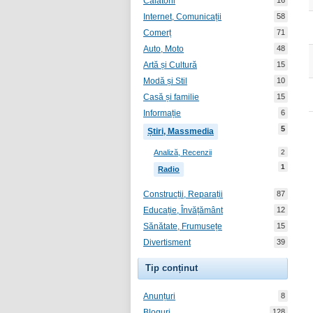
Călătorii
16
Internet, Comunicații
58
Comerț
71
Auto, Moto
48
Artă și Cultură
15
Modă și Stil
10
Casă și familie
15
Informație
6
5
Știri, Massmedia
Analiză, Recenzii
2
1
Radio
Construcții, Reparații
87
Educație, Învățământ
12
Sănătate, Frumusețe
15
Divertisment
39
Tip conținut
Anunțuri
8
Bloguri
128