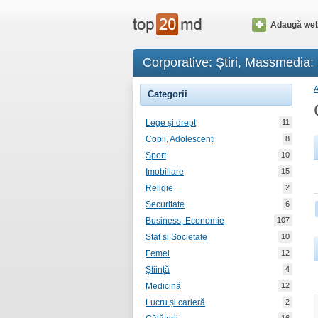
Adaugă web
Corporative: Știri, Massmedia:
Categorii
Lege și drept
11
Copii, Adolescenți
8
Sport
10
Imobiliare
15
Religie
2
Securitate
6
Business, Economie
107
Stat și Societate
10
Femei
12
Știință
4
Medicină
12
Lucru și carieră
2