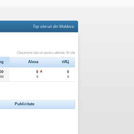
Top site-uri din Moldova
Clasament site-uri pentru ultimele 30 zile
ng
Alexa
тИЦ
00
0
0
000
0
0
Publicitate