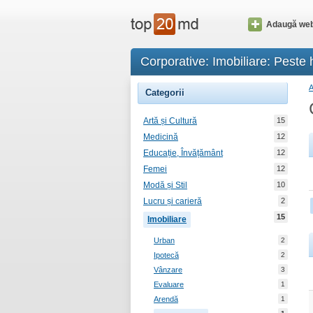
Adaugă web
Corporative: Imobiliare: Peste 
Categorii
Artă și Cultură
15
Medicină
12
Educație, Învățământ
12
Femei
12
Modă și Stil
10
Lucru și carieră
2
15
Imobiliare
Urban
2
Ipotecă
2
Vânzare
3
Evaluare
1
Arendă
1