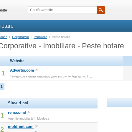
site
hotare
Acasă
›
Corporative
›
Imobiliare
›
Peste hotare
Corporative - Imobiliare - Peste hotare
Website
Advartis.com
1
Тенерифе купить квартиру дом виллу — Адвартис Н...
1
Site-uri noi
remax.md
1
Agenție imobiliară în Moldova
moldrent.com
2