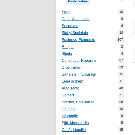
1
Peste hotare
Sport
10
Copii, Adolescenți
8
Securitate
6
Stat și Societate
10
Business, Economie
107
Religie
2
Știință
4
Construcții, Reparații
87
Divertisment
39
Sănătate, Frumusețe
15
Lege și drept
11
Auto, Moto
48
Comerț
71
Internet, Comunicații
58
Călătorii
16
Informație
6
Știri, Massmedia
5
Casă și familie
15