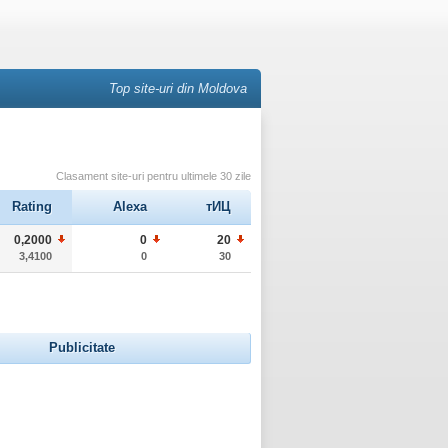
Top site-uri din Moldova
Clasament site-uri pentru ultimele 30 zile
Rating
Alexa
тИЦ
0,2000
0
20
3,4100
0
30
Publicitate