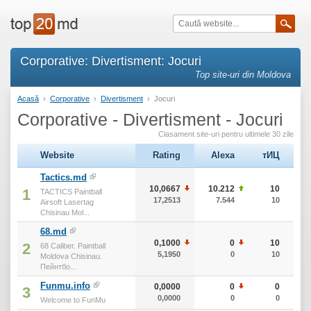
Corporative: Divertisment: Jocuri
Top site-uri din Moldova
Acasă
›
Corporative
›
Divertisment
›
Jocuri
Corporative - Divertisment - Jocuri
Clasament site-uri pentru ultimele 30 zile
Website
Rating
Alexa
тИЦ
Tactics.md
10,0667
10.212
10
1
TACTICS Paintball
17,2513
7.544
10
Airsoft Lasertag
Chisinau Mol...
68.md
0,1000
0
10
2
68 Caliber. Paintball
5,1950
0
10
Moldova Chisinau.
Пейнтбо...
Funmu.info
0,0000
0
0
3
0,0000
0
0
Welcome to FunMu