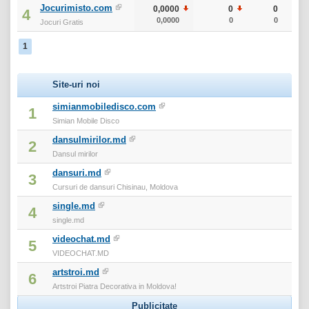
Jocurimisto.com
0,0000
0
0
4
0,0000
0
0
Jocuri Gratis
1
Site-uri noi
simianmobiledisco.com
1
Simian Mobile Disco
dansulmirilor.md
2
Dansul mirilor
dansuri.md
3
Cursuri de dansuri Chisinau, Moldova
single.md
4
single.md
videochat.md
5
VIDEOCHAT.MD
artstroi.md
6
Artstroi Piatra Decorativa in Moldova!
Publicitate