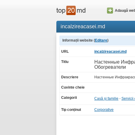
Adaugă web
incalzireacasei.md
Informații website (
Editare
)
URL
incalzireacasei.md
Настенные Инфр
Titlu
Обогреватели
Descriere
Настенные Инфракрас
Cuvinte cheie
Categorii
Casă și familie
-
Servicii
Tip conținut
Corporative