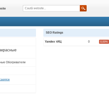
site
SEO Ratings
Yandex тИЦ
0
0,00%
акрасные
ные Обогреватели
 casnice