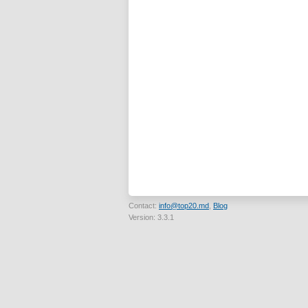
Contact:
info@top20.md
,
Blog
Version: 3.3.1