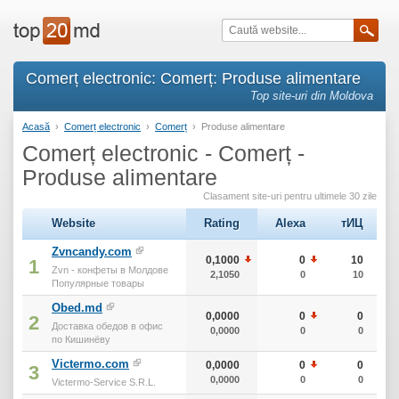
Comerț electronic: Comerț: Produse alimentare
Top site-uri din Moldova
Acasă
›
Comerț electronic
›
Comerț
›
Produse alimentare
Comerț electronic - Comerț -
Produse alimentare
Clasament site-uri pentru ultimele 30 zile
Website
Rating
Alexa
тИЦ
Zvncandy.com
0,1000
0
10
1
Zvn - конфеты в Молдове
2,1050
0
10
Популярные товары
Obed.md
0,0000
0
0
2
Доставка обедов в офис
0,0000
0
0
по Кишинёву
Victermo.com
0,0000
0
0
3
0,0000
0
0
Victermo-Service S.R.L.