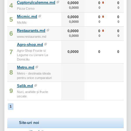
Cuptorulculemne.md
0,0000
0
0
4
0,0000
0
0
Pizza Corso
Micmic.md
0,0000
0
0
5
0,0000
0
0
MicMic
Restaurants.md
0,0000
0
0
6
0,0000
0
0
www.restaurants.md
Agro-shop.md
7
Agro-Shop Fructe si
0,0000
0
0
Legume cu Livrare La
Domiciliu
Metro.md
8
Metro - destinatia ideala
pentru orice cumparaturi
Selik.md
9
Nuci, arahide și fructe
uscate
1
Site-uri noi