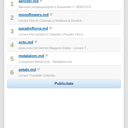
aerostil.md
1
Магазин кондиционеров в Кишиневе ▷ AEROSTIL
moonflowers.md
2
Livrare Flori în Chisinau și Moldova la Domicil...
paradisflorra.md
3
Livrare Flori gratuit în Chișinău | Paradis Florra
octo.md
4
www.octo.md Internet Magazin Online - Livrare T...
metalalom.md
5
Cumpărăm Metal Uzat - Metalalom.md
petale.md
6
Livrare Trandafiri Chișinău
Publicitate