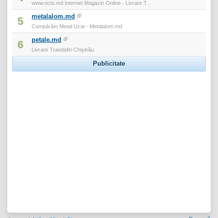
www.octo.md Internet Magazin Online - Livrare T...
metalalom.md
5
Cumpărăm Metal Uzat - Metalalom.md
petale.md
6
Livrare Trandafiri Chișinău
Publicitate