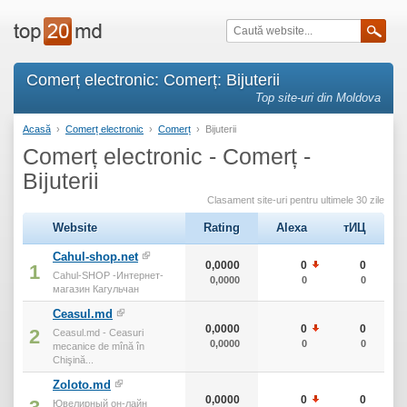
Comerț electronic: Comerț: Bijuterii
Top site-uri din Moldova
Acasă
›
Comerț electronic
›
Comerț
›
Bijuterii
Comerț electronic - Comerț -
Bijuterii
Clasament site-uri pentru ultimele 30 zile
Website
Rating
Alexa
тИЦ
Cahul-shop.net
0,0000
0
0
1
Cahul-SHOP -Интернет-
0,0000
0
0
магазин Кагульчан
Ceasul.md
0,0000
0
0
2
Ceasul.md - Ceasuri
0,0000
0
0
mecanice de mînă în
Chişină...
Zoloto.md
0,0000
0
0
Ювелирный он-лайн