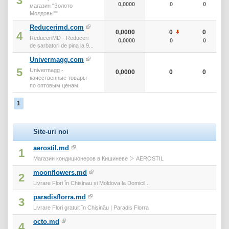
3
0,0000
0
0
магазин "Золото
Молдовы""
Reducerimd.com
0,0000
0
0
4
ReduceriMD - Reduceri
0,0000
0
0
de sarbatori de pina la 9...
Univermagg.com
5
Univermagg -
0,0000
0
0
качественные товары
по оптовым ценам!
1
Site-uri noi
aerostil.md
1
Магазин кондиционеров в Кишиневе ▷ AEROSTIL
moonflowers.md
2
Livrare Flori în Chisinau și Moldova la Domicil...
paradisflorra.md
3
Livrare Flori gratuit în Chișinău | Paradis Florra
octo.md
4