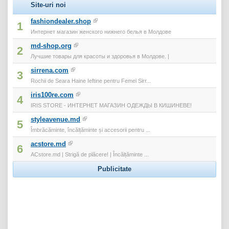
Site-uri noi
fashiondealer.shop
1
Интернет магазин женского нижнего белья в Молдове
md-shop.org
2
Лучшие товары для красоты и здоровья в Молдове. |
sirrena.com
3
Rochii de Seara Haine Ieftine pentru Femei Sirr...
iris100re.com
4
IRIS STORE - ИНТЕРНЕТ МАГАЗИН ОДЕЖДЫ В КИШИНЕВЕ!
styleavenue.md
5
Îmbrăcăminte, încălțăminte și accesorii pentru ...
acstore.md
6
ACstore.md | Strigă de plăcere! | Încălțăminte ...
Publicitate