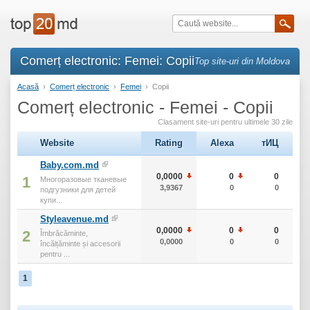
Comerț electronic: Femei: Copii
Top site-uri din Moldova
Acasă
›
Comerț electronic
›
Femei
›
Copii
Comerț electronic - Femei - Copii
Clasament site-uri pentru ultimele 30 zile
Website
Rating
Alexa
тИЦ
Baby.com.md
0,0000
0
0
1
Многоразовые тканевые
3,9367
0
0
подгузники для детей
купи...
Styleavenue.md
0,0000
0
0
2
Îmbrăcăminte,
0,0000
0
0
încălțăminte și accesorii
pentru ...
1