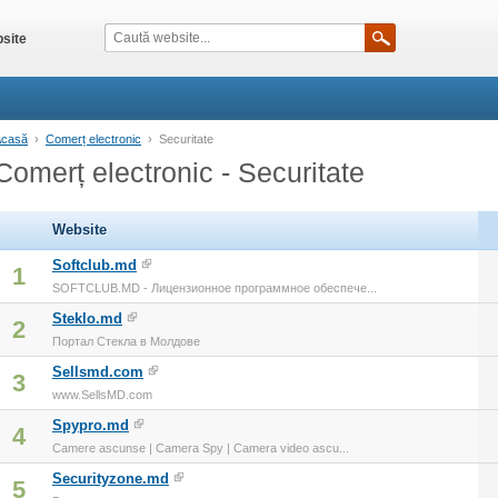
site
Acasă
›
Comerț electronic
›
Securitate
Comerț electronic - Securitate
Website
Softclub.md
1
SOFTCLUB.MD - Лицензионное программное обеспече...
Steklo.md
2
Портал Стекла в Молдове
Sellsmd.com
3
www.SellsMD.com
Spypro.md
4
Camere ascunse | Camera Spy | Camera video ascu...
Securityzone.md
5