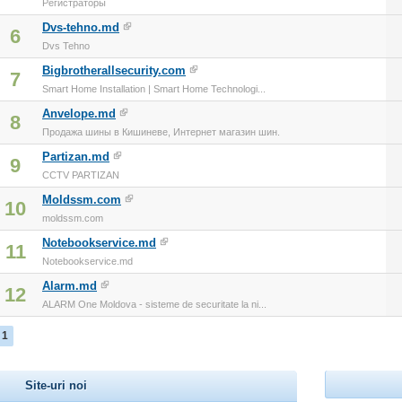
Регистраторы
Dvs-tehno.md
6
Dvs Tehno
Bigbrotherallsecurity.com
7
Smart Home Installation | Smart Home Technologi...
Anvelope.md
8
Продажа шины в Кишиневе, Интернет магазин шин.
Partizan.md
9
CCTV PARTIZAN
Moldssm.com
10
moldssm.com
Notebookservice.md
11
Notebookservice.md
Alarm.md
12
ALARM One Moldova - sisteme de securitate la ni...
1
Site-uri noi