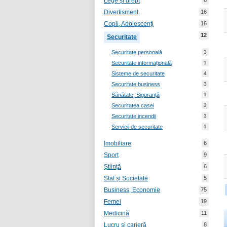
Lege și drept
6
Divertisment
16
Copii, Adolescenți
16
12
Securitate
Securitate personală
3
Securitate informațională
1
Sisteme de securitate
4
Securitate business
3
Sănătate, Siguranță
1
Securitatea casei
3
Securitate incendii
3
Servicii de securitate
1
Imobiliare
6
Sport
9
Știință
6
Stat și Societate
5
Business, Economie
75
Femei
19
Medicină
11
Lucru și carieră
8