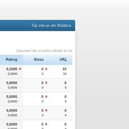
Top site-uri din Moldova
Clasament site-uri pentru ultimele 30 zile
Rating
Alexa
тИЦ
0,1000
0
10
0,0000
0
10
0,0000
0
0
0,0000
0
0
0,0000
0
0
0,0000
0
0
0,0000
0
0
0,0000
0
0
0,0000
0
0
0,0000
0
0