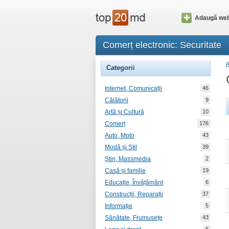
Adaugă web
Comerț electronic: Securitate
Categorii
Internet, Comunicații
46
Călătorii
9
Artă și Cultură
10
Comerț
176
Auto, Moto
43
Modă și Stil
39
Știri, Massmedia
2
Casă și familie
19
Educație, Învățământ
6
Construcții, Reparații
37
Informație
5
Sănătate, Frumusețe
43