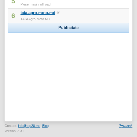
5
Piese mașini offroad
tata-agro-moto.md
6
TATA Agro-Moto MD
Publicitate
Русский
Contact:
info@top20.md
,
Blog
Version: 3.3.1