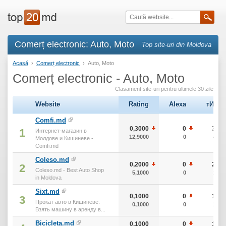
Comerț electronic: Auto, Moto
Top site-uri din Moldova
Acasă
›
Comerț electronic
›
Auto, Moto
Comerț electronic - Auto, Moto
Clasament site-uri pentru ultimele 30 zile
Website
Rating
Alexa
тИЦ
Comfi.md
0,3000
0
30
1
Интернет-магазин в
12,9000
0
40
Молдове и Кишиневе -
Comfi.md
Coleso.md
0,2000
0
20
2
Coleso.md - Best Auto Shop
5,1000
0
10
in Moldova
Sixt.md
0,1000
0
10
3
Прокат авто в Кишиневе.
0,1000
0
10
Взять машину в аренду в...
Bicicleta.md
0,1000
0
10