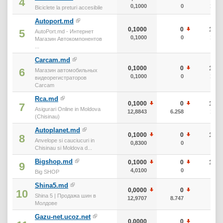
4
0,1000
0
10
Biciclete la preturi accesibile
Autoport.md
0,1000
0
10
5
AutoPort.md - Интернет
0,1000
0
10
Магазин Автокомпонентов
...
Carcam.md
0,1000
0
10
6
Магазин автомобильных
0,1000
0
10
видеорегистраторов
Carcam
Rca.md
0,1000
0
10
7
Asigurari Online in Moldova
12,8843
6.258
10
(Chisinau)
Autoplanet.md
0,1000
0
10
8
Anvelope si cauciucuri in
0,8300
0
0
Chisinau si Moldova d...
Bigshop.md
0,1000
0
10
9
4,0100
0
0
Big SHOP
Shina5.md
0,0000
0
0
10
Shina 5 | Продажа шин в
12,9707
8.747
0
Молдове
Gazu-net.ucoz.net
0,0000
0
0