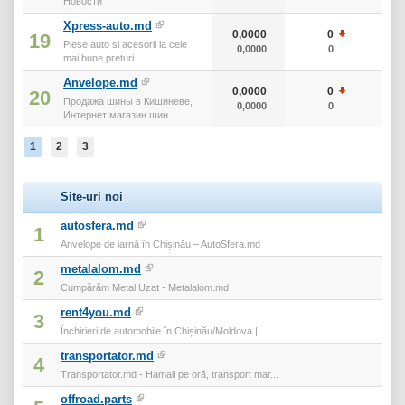
Новости
Xpress-auto.md
0,0000
0
0
19
Piese auto si acesorii la cele
0,0000
0
0
mai bune preturi...
Anvelope.md
0,0000
0
0
20
Продажа шины в Кишиневе,
0,0000
0
0
Интернет магазин шин.
1
2
3
Site-uri noi
autosfera.md
1
Anvelope de iarnă în Chișinău – AutoSfera.md
metalalom.md
2
Cumpărăm Metal Uzat - Metalalom.md
rent4you.md
3
Închirieri de automobile în Chișinău/Moldova | ...
transportator.md
4
Transportator.md - Hamali pe oră, transport mar...
offroad.parts