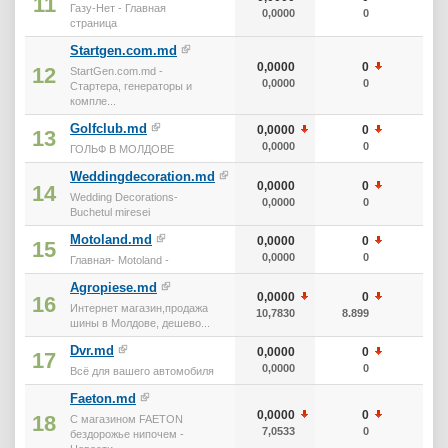
11
Газу-Нет - Главная
0,0000
0
0
страница
Startgen.com.md
0,0000
0
0
12
StartGen.com.md -
0,0000
0
0
Стартера, генераторы и
компле...
Golfclub.md
0,0000
0
0
13
0,0000
0
0
ГОЛЬФ В МОЛДОВЕ
Weddingdecoration.md
0,0000
0
0
14
Wedding Decorations-
0,0000
0
0
Buchetul miresei
Motoland.md
0,0000
0
0
15
0,0000
0
0
Главная- Motoland -
Agropiese.md
0,0000
0
0
16
Интернет магазин,продажа
10,7830
8.899
0
шины в Молдове, дешево...
Dvr.md
0,0000
0
0
17
0,0000
0
0
Всё для вашего автомобиля
Faeton.md
0,0000
0
0
18
С магазином FAETON
7,0533
0
0
бездорожье нипочем -