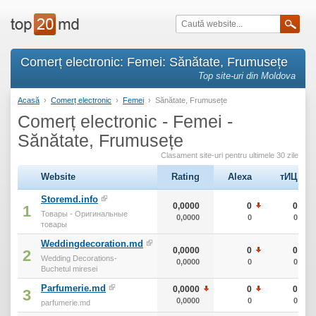
Comerț electronic: Femei: Sănătate, Frumusețe
Top site-uri din Moldova
Acasă
›
Comerț electronic
›
Femei
›
Sănătate, Frumusețe
Comerț electronic - Femei -
Sănătate, Frumusețe
Clasament site-uri pentru ultimele 30 zile
Website
Rating
Alexa
тИЦ
Storemd.info
0,0000
0
0
1
Товары - Оригинальные
0,0000
0
0
товары
Weddingdecoration.md
0,0000
0
0
2
Wedding Decorations-
0,0000
0
0
Buchetul miresei
Parfumerie.md
0,0000
0
0
3
0,0000
0
0
parfumerie.md