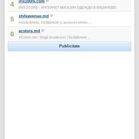
iris100re.com
4
IRIS STORE - ИНТЕРНЕТ МАГАЗИН ОДЕЖДЫ В КИШИНЕВЕ!
styleavenue.md
5
Îmbrăcăminte, încălțăminte și accesorii pentru ...
acstore.md
6
ACstore.md | Strigă de plăcere! | Încălțăminte ...
Publicitate