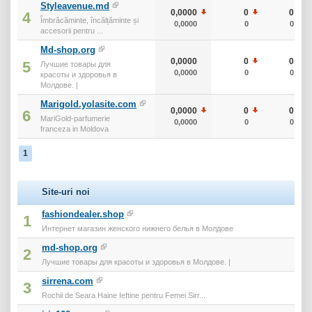
Styleavenue.md
0,0000
0
0
4
Îmbrăcăminte, încălțăminte și
0,0000
0
0
accesorii pentru ...
Md-shop.org
0,0000
0
0
5
Лучшие товары для
0,0000
0
0
красоты и здоровья в
Молдове. |
Marigold.yolasite.com
0,0000
0
0
6
MariGold-parfumerie
0,0000
0
0
franceza in Moldova
1
Site-uri noi
fashiondealer.shop
1
Интернет магазин женского нижнего белья в Молдове
md-shop.org
2
Лучшие товары для красоты и здоровья в Молдове. |
sirrena.com
3
Rochii de Seara Haine Ieftine pentru Femei Sirr...