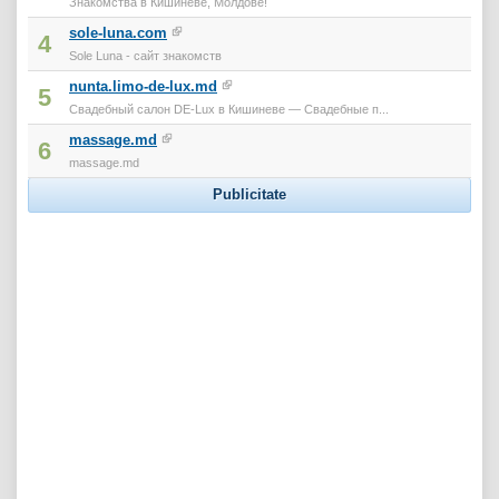
Знакомства в Кишиневе, Молдове!
sole-luna.com
4
Sole Luna - сайт знакомств
nunta.limo-de-lux.md
5
Свадебный салон DE-Lux в Кишиневе — Свадебные п...
massage.md
6
massage.md
Publicitate