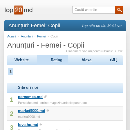
Anunțuri: Femei: Copii
Top site-uri din Moldova
Acasă
›
Anunțuri
›
Femei
›
Copii
Anunțuri - Femei - Copii
Clasament site-uri pentru ultimele 30 zile
Website
Rating
Alexa
тИЦ
1
Site-uri noi
pernamea.md
1
PernaMea.md | online-magazin articole pentru co...
market9000.md
2
market9000.md
love.hq.md
3