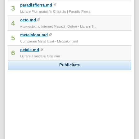
paradisflorra.md
3
Livrare Flori gratuit în Chișinău | Paradis Florra
octo.md
4
www.octo.md Internet Magazin Online - Livrare T...
metalalom.md
5
Cumpărăm Metal Uzat - Metalalom.md
petale.md
6
Livrare Trandafiri Chișinău
Publicitate