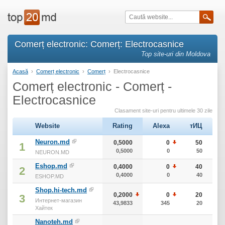
Comerț electronic: Comerț: Electrocasnice
Top site-uri din Moldova
Acasă
›
Comerț electronic
›
Comerț
›
Electrocasnice
Comerț electronic - Comerț -
Electrocasnice
Clasament site-uri pentru ultimele 30 zile
Website
Rating
Alexa
тИЦ
Neuron.md
0,5000
0
50
1
0,5000
0
50
NEURON.MD
Eshop.md
0,4000
0
40
2
0,4000
0
40
ESHOP.MD
Shop.hi-tech.md
0,2000
0
20
3
Интернет-магазин
43,9833
345
20
Хайтек
Nanoteh.md