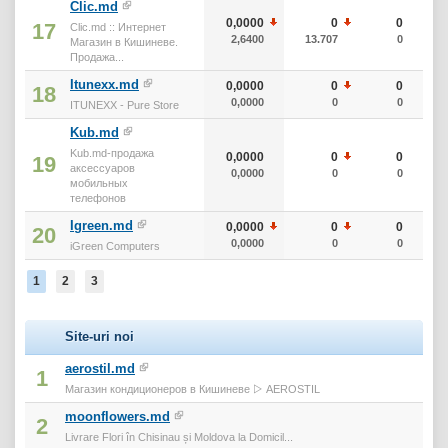
Clic.md
0,0000
0
0
17
Clic.md :: Интернет
2,6400
13.707
0
Магазин в Кишиневе.
Продажа...
Itunexx.md
0,0000
0
0
18
0,0000
0
0
ITUNEXX - Pure Store
Kub.md
Kub.md-продажа
0,0000
0
0
19
аксессуаров
0,0000
0
0
мобильных
телефонов
Igreen.md
0,0000
0
0
20
0,0000
0
0
iGreen Computers
1
2
3
Site-uri noi
aerostil.md
1
Магазин кондиционеров в Кишиневе ▷ AEROSTIL
moonflowers.md
2
Livrare Flori în Chisinau și Moldova la Domicil...