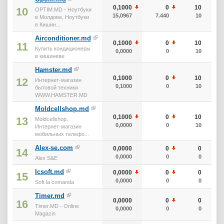
0,1000
0
10
10
OPTIM.MD - Ноутбуки
15,0967
7.440
10
в Молдове, Ноутбуки
в Кишин...
Airconditioner.md
0,1000
0
10
11
Купить кондиционеры
0,0000
0
10
в кишиневе
Hamster.md
0,1000
0
10
12
Интернет-магазин
0,1000
0
10
бытовой техники
WWW.HAMSTER.MD
Moldcellshop.md
0,1000
0
10
13
Moldcellshop.
0,0000
0
10
Интернет-магазин
мобильных телефо...
Alex-se.com
0,0000
0
0
14
0,0000
0
0
Alex S&E
Icsoft.md
0,0000
0
0
15
0,0000
0
0
Soft la comanda
Timer.md
0,0000
0
0
16
Timer.MD - Online
0,0000
0
0
Magazin