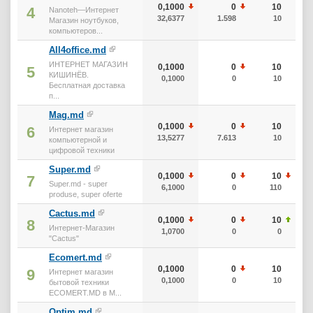
0,1000
0
10
4
Nanoteh—Интернет
32,6377
1.598
10
Магазин ноутбуков,
компьютеров...
All4office.md
ИНТЕРНЕТ МАГАЗИН
0,1000
0
10
5
КИШИНЁВ.
0,1000
0
10
Бесплатная доставка
п...
Mag.md
0,1000
0
10
6
Интернет магазин
13,5277
7.613
10
компьютерной и
цифровой техники
Super.md
0,1000
0
10
7
Super.md - super
6,1000
0
110
produse, super oferte
Cactus.md
0,1000
0
10
8
Интернет-Магазин
1,0700
0
0
"Cactus"
Ecomert.md
0,1000
0
10
9
Интернет магазин
0,1000
0
10
бытовой техники
ECOMERT.MD в М...
Optim.md