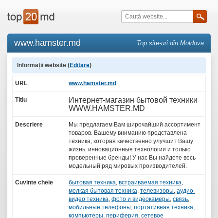
www.hamster.md
Top site-uri din Moldova
Informații website (
Editare
)
URL
www.hamster.md
Интернет-магазин бытовой техники
Titlu
WWW.HAMSTER.MD
Descriere
Мы предлагаем Вам широчайший ассортимент
товаров. Вашему вниманию представлена
техника, которая качественно улучшит Вашу
жизнь: инновационные технологии и только
проверенные бренды! У нас Вы найдете весь
модельный ряд мировых производителей.
Cuvinte cheie
бытовая техника
,
встраиваемая техника
,
мелкая бытовая техника
,
телевизоры
,
аудио-
видео техника
,
фото и видеокамеры
,
связь
,
мобильные телефоны
,
портативная техника
,
компьютеры
,
периферия
,
сетевое