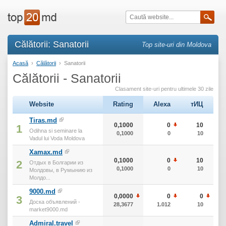
Călătorii: Sanatorii
Top site-uri din Moldova
Acasă
›
Călătorii
›
Sanatorii
Călătorii - Sanatorii
Clasament site-uri pentru ultimele 30 zile
Website
Rating
Alexa
тИЦ
Tiras.md
0,1000
0
10
1
Odihna si seminare la
0,1000
0
10
Vadul lui Voda Moldova
Xamax.md
0,1000
0
10
2
Отдых в Болгарии из
0,1000
0
10
Молдовы, в Румынию из
Молдо...
9000.md
0,0000
0
0
3
Доска объявлений -
28,3677
1.012
10
market9000.md
Admiral.travel